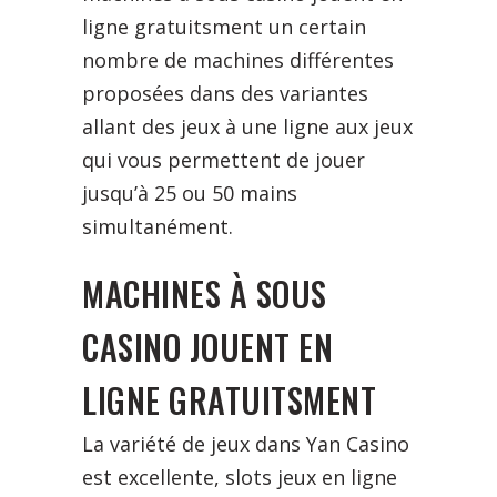
ligne gratuitsment un certain
nombre de machines différentes
proposées dans des variantes
allant des jeux à une ligne aux jeux
qui vous permettent de jouer
jusqu’à 25 ou 50 mains
simultanément.
MACHINES À SOUS
CASINO JOUENT EN
LIGNE GRATUITSMENT
La variété de jeux dans Yan Casino
est excellente, slots jeux en ligne