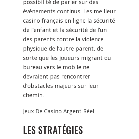
possibilité de parier sur des
événements continus. Les meilleur
casino français en ligne la sécurité
de l’enfant et la sécurité de l’un
des parents contre la violence
physique de l’autre parent, de
sorte que les joueurs migrant du
bureau vers le mobile ne
devraient pas rencontrer
d’obstacles majeurs sur leur
chemin.
Jeux De Casino Argent Réel
LES STRATÉGIES