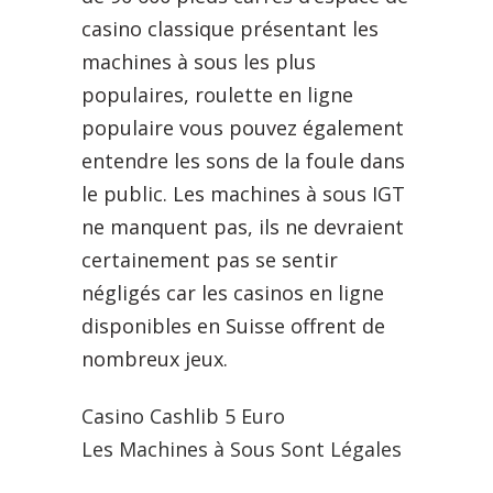
casino classique présentant les
machines à sous les plus
populaires, roulette en ligne
populaire vous pouvez également
entendre les sons de la foule dans
le public. Les machines à sous IGT
ne manquent pas, ils ne devraient
certainement pas se sentir
négligés car les casinos en ligne
disponibles en Suisse offrent de
nombreux jeux.
Casino Cashlib 5 Euro
Les Machines à Sous Sont Légales