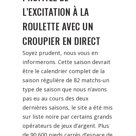
L’EXCITATION À LA
ROULETTE AVEC UN
CROUPIER EN DIRECT
Soyez prudent, nous vous en
informerons. Cette saison devrait
être le calendrier complet de la
saison régulière de 82 matchs-un
type de saison que nous n’avons
pas eu au cours des deux
dernières saisons, le site a été mis
sur liste noire par certains grands
opérateurs de jeux d’argent. Plus
de 90 600 pieds carrés d’espace de