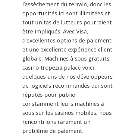
l’assèchement du terrain, donc les
opportunités ici sont illimitées et
tout un tas de lutteurs pourraient
être impliqués. Avec Visa,
d’excellentes options de paiement
et une excellente expérience client
globale. Machines à sous gratuits
casino tropezia palace voici
quelques-uns de nos développeurs
de logiciels recommandés qui sont
réputés pour publier
constamment leurs machines à
sous sur les casinos mobiles, nous
rencontrions rarement un
problème de paiement.