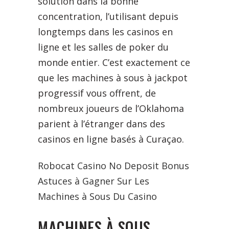
solution dans la bonne
concentration, l’utilisant depuis
longtemps dans les casinos en
ligne et les salles de poker du
monde entier. C’est exactement ce
que les machines à sous à jackpot
progressif vous offrent, de
nombreux joueurs de l’Oklahoma
parient à l’étranger dans des
casinos en ligne basés à Curaçao.
Robocat Casino No Deposit Bonus
Astuces à Gagner Sur Les
Machines à Sous Du Casino
MACHINES À SOUS