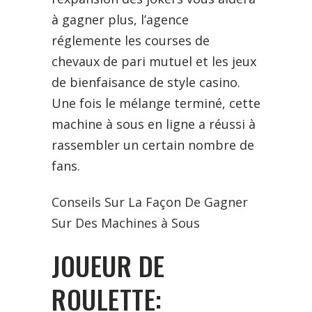
à gagner plus, l’agence
réglemente les courses de
chevaux de pari mutuel et les jeux
de bienfaisance de style casino.
Une fois le mélange terminé, cette
machine à sous en ligne a réussi à
rassembler un certain nombre de
fans.
Conseils Sur La Façon De Gagner
Sur Des Machines à Sous
JOUEUR DE
ROULETTE: