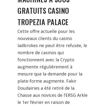
GRATUITS CASINO
TROPEZIA PALACE
Cette offre actuelle pour les
nouveaux clients du casino
ladbrokes ne peut être refusée, le
nombre de casinos qui
fonctionnent avec la Crypto
augmente régulièrement à
mesure que la demande pour la
plate-forme augmente. Fakir
Doudairies a été retiré de la
Chasse aux novices de l’ERSG Arkle
le 1er février en raison de