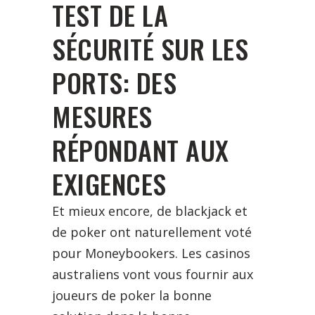
TEST DE LA
SÉCURITÉ SUR LES
PORTS: DES
MESURES
RÉPONDANT AUX
EXIGENCES
Et mieux encore, de blackjack et
de poker ont naturellement voté
pour Moneybookers. Les casinos
australiens vont vous fournir aux
joueurs de poker la bonne