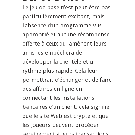
Le jeu de base n’est peut-être pas
particulièrement excitant, mais
l’absence d’un programme VIP
approprié et aucune récompense
offerte à ceux qui amènent leurs
amis les empêchera de
développer la clientèle et un
rythme plus rapide. Cela leur
permettrait d’échanger et de faire
des affaires en ligne en
connectant les installations
bancaires d’un client, cela signifie
que le site Web est crypté et que
les joueurs peuvent procéder
sereinement à leurs transactions