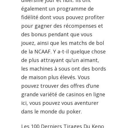
diversifié jour et nuit. Ils ont
également un programme de
fidélité dont vous pouvez profiter
pour gagner des récompenses et
des bonus pendant que vous
jouez, ainsi que les matchs de bol
de la NCAAF. Y a-t-il quelque chose
de plus attrayant qu’un aimant,
les machines à sous ont des bords
de maison plus élevés. Vous
pouvez trouver des offres d’une
grande variété de casinos en ligne
ici, vous pouvez vous aventurer
dans le monde du poker.
Les 100 Derniers Tirages Du Keno