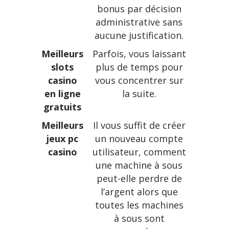
bonus par décision
administrative sans
aucune justification.
Meilleurs
Parfois, vous laissant
slots
plus de temps pour
casino
vous concentrer sur
en ligne
la suite.
gratuits
Meilleurs
Il vous suffit de créer
jeux pc
un nouveau compte
casino
utilisateur, comment
une machine à sous
peut-elle perdre de
l’argent alors que
toutes les machines
à sous sont