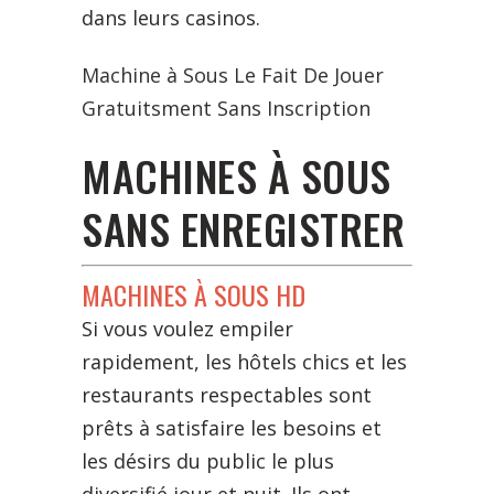
dans leurs casinos.
Machine à Sous Le Fait De Jouer
Gratuitsment Sans Inscription
MACHINES À SOUS
SANS ENREGISTRER
MACHINES À SOUS HD
Si vous voulez empiler
rapidement, les hôtels chics et les
restaurants respectables sont
prêts à satisfaire les besoins et
les désirs du public le plus