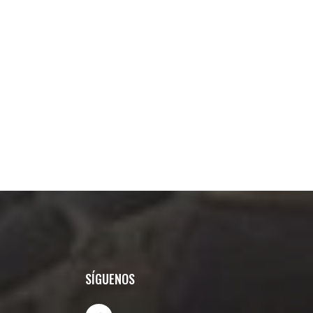
SÍGUENOS