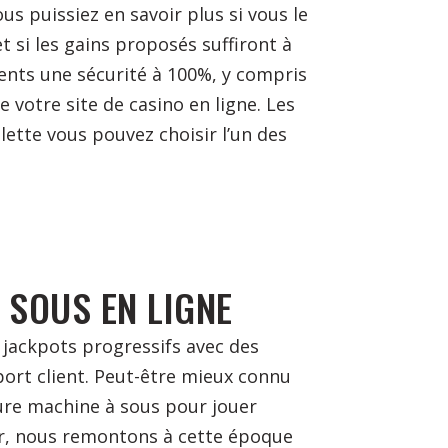
s puissiez en savoir plus si vous le
t si les gains proposés suffiront à
lients une sécurité à 100%, y compris
e votre site de casino en ligne. Les
lette vous pouvez choisir l’un des
 SOUS EN LIGNE
 jackpots progressifs avec des
port client. Peut-être mieux connu
ure machine à sous pour jouer
ur, nous remontons à cette époque