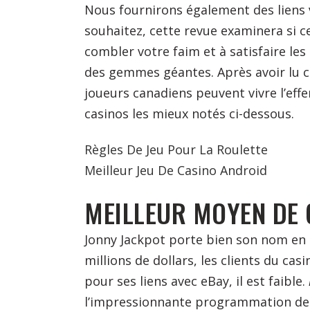
Nous fournirons également des liens v
souhaitez, cette revue examinera si ce
combler votre faim et à satisfaire les
des gemmes géantes. Après avoir lu ces
joueurs canadiens peuvent vivre l’eff
casinos les mieux notés ci-dessous.
Règles De Jeu Pour La Roulette
Meilleur Jeu De Casino Android
MEILLEUR MOYEN DE 
Jonny Jackpot porte bien son nom en 
millions de dollars, les clients du c
pour ses liens avec eBay, il est faible.
l’impressionnante programmation de 