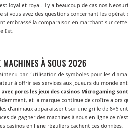
est loyal et royal. Il y a beaucoup de casinos Neosurf
 si vous avez des questions concernant les opération
s ont embrassé la comparaison en marchant sur cet
e Est.
E MACHINES À SOUS 2026
 maintenu par l’utilisation de symboles pour les dia
ateur à offrir ses services aux joueurs du monde ent
 avec porcs les jeux des casinos Microgaming son
mment, et la marque continue de croître alors qu’
es d’animaux apparaissent sur une grille de 8×6 entr
nces de gagner des machines à sous en ligne ce n’es
les casinos en ligne réguliers cachent ces données.