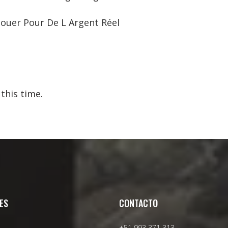
 Jouer Pour De L Argent Réel
this time.
ES
CONTACTO
+51 993 371 313