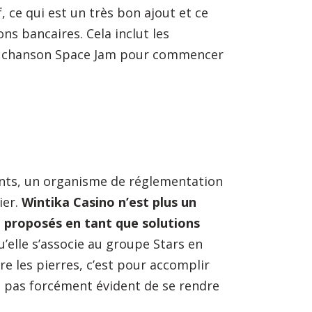
, ce qui est un très bon ajout et ce
s bancaires. Cela inclut les
te chanson Space Jam pour commencer
mants, un organisme de réglementation
ier.
Wintika Casino n’est plus un
t proposés en tant que solutions
elle s’associe au groupe Stars en
e les pierres, c’est pour accomplir
t pas forcément évident de se rendre