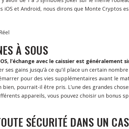
ut y avoir de 1 à 5 symboles Joker sur le même roulea
ls iOS et Android, nous dirons que Monte Cryptos es
Réel
NES À SOUS
 iOS, l’échange avec le caissier est généralement s
rer ses gains jusqu’à ce qu’il place un certain nombr
émarrer pour des vies supplémentaires avant le matc
 Eh bien, pourrait-il être pris. L’une des grandes ch
ifférents appareils, vous pouvez choisir un bonus s
OUTE SÉCURITÉ DANS UN CAS