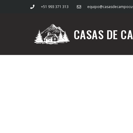
+51 993 371 313
equipo@casasdecampocu
CASAS DE C