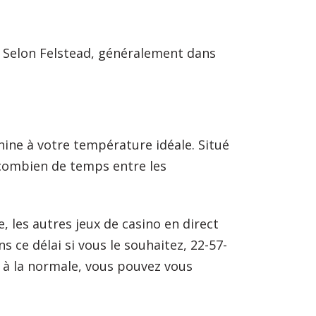
. Selon Felstead, généralement dans
hine à votre température idéale. Situé
 combien de temps entre les
, les autres jeux de casino en direct
 ce délai si vous le souhaitez, 22-57-
e à la normale, vous pouvez vous