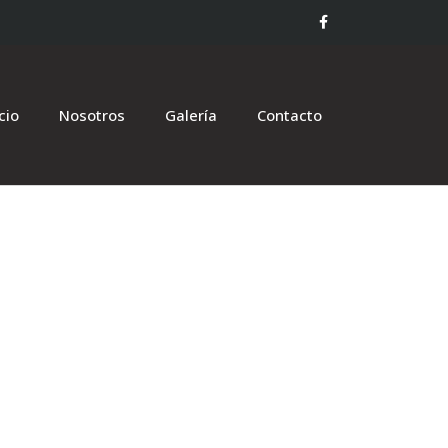
icio
Nosotros
Galería
Contacto