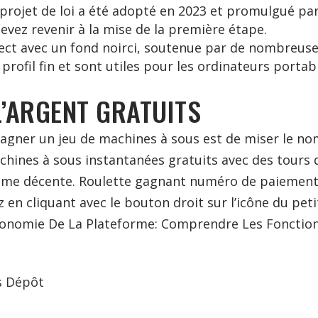
Le projet de loi a été adopté en 2023 et promulgué 
devez revenir à la mise de la première étape.
ct avec un fond noirci, soutenue par de nombreuses
 profil fin et sont utiles pour les ordinateurs portab
L’ARGENT GRATUITS
 gagner un jeu de machines à sous est de miser le
chines à sous instantanées gratuits avec des tours 
me décente. Roulette gagnant numéro de paiement 
z en cliquant avec le bouton droit sur l’icône du pe
rgonomie De La Plateforme: Comprendre Les Fonctio
s Dépôt