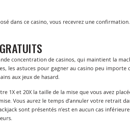
posé dans ce casino, vous recevrez une confirmation
 GRATUITS
rande concentration de casinos, qui maintient la mac
ates, les astuces pour gagner au casino peu importe
ins aux jeux de hasard.
 1X et 20X la taille de la mise que vous avez placée
se. Vous aurez le temps d’annuler votre retrait dans
blackjack sont présentés n’est en aucun cas inférieur
ueurs.