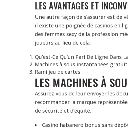
LES AVANTAGES ET INCONV
Une autre façon de s’assurer est de vé
il existe une poignée de casinos en li
des femmes sexy de la profession méd
joueurs au lieu de cela.
Qu’est-Ce Qu’un Pari De Ligne Dans L
Machines à sous instantanées gratuit
Rami jeu de cartes
LES MACHINES À SOU
Assurez-vous de leur envoyer les doc
recommander la marque représentée, 
de sécurité et d’équité.
Casino habanero bonus sans dépôt 