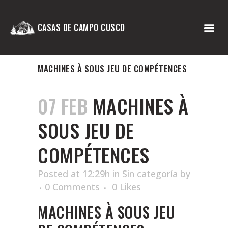
CASAS DE CAMPO CUSCO
MACHINES À SOUS JEU DE COMPÉTENCES
07 FEB
MACHINES À
SOUS JEU DE
COMPÉTENCES
Posted at 12:29h
in Sin categoría
by
0 Comments
0
Likes
MACHINES À SOUS JEU