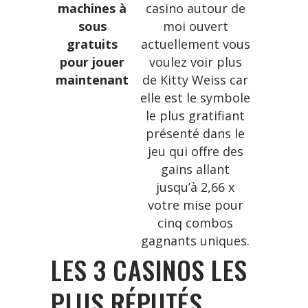
machines à
casino autour de
sous
moi ouvert
gratuits
actuellement vous
pour jouer
voulez voir plus
maintenant
de Kitty Weiss car
elle est le symbole
le plus gratifiant
présenté dans le
jeu qui offre des
gains allant
jusqu’à 2,66 x
votre mise pour
cinq combos
gagnants uniques.
LES 3 CASINOS LES
PLUS RÉPUTÉS