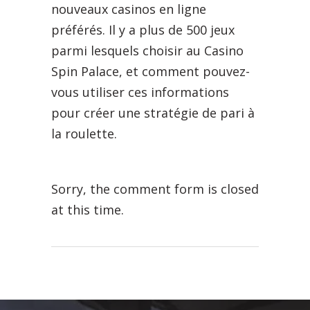
nouveaux casinos en ligne
préférés. Il y a plus de 500 jeux
parmi lesquels choisir au Casino
Spin Palace, et comment pouvez-
vous utiliser ces informations
pour créer une stratégie de pari à
la roulette.
Sorry, the comment form is closed
at this time.