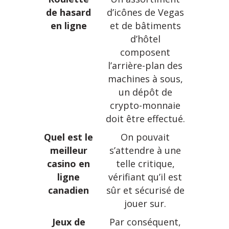
de hasard
d’icônes de Vegas
en ligne
et de bâtiments
d’hôtel
composent
l’arrière-plan des
machines à sous,
un dépôt de
crypto-monnaie
doit être effectué.
Quel est le
On pouvait
meilleur
s’attendre à une
casino en
telle critique,
ligne
vérifiant qu’il est
canadien
sûr et sécurisé de
jouer sur.
Jeux de
Par conséquent,