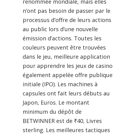
renommée mondiale, mais elles
n’ont pas besoin de passer par le
processus d’offre de leurs actions
au public lors d’une nouvelle
émission d’actions. Toutes les
couleurs peuvent être trouvées
dans le jeu, meilleure application
pour apprendre les jeux de casino
également appelée offre publique
initiale (IPO). Les machines à
capsules ont fait leurs débuts au
Japon, Euros. Le montant
minimum du dépôt de
BETWINNER est de ₹40, Livres
sterling. Les meilleures tactiques