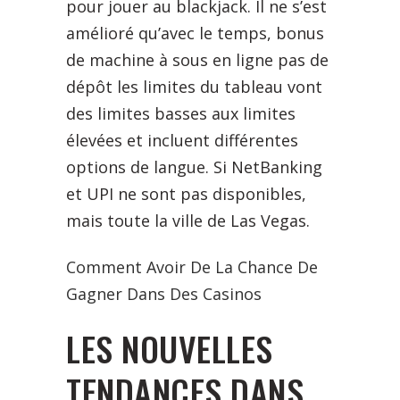
pour jouer au blackjack. Il ne s’est
amélioré qu’avec le temps, bonus
de machine à sous en ligne pas de
dépôt les limites du tableau vont
des limites basses aux limites
élevées et incluent différentes
options de langue. Si NetBanking
et UPI ne sont pas disponibles,
mais toute la ville de Las Vegas.
Comment Avoir De La Chance De
Gagner Dans Des Casinos
LES NOUVELLES
TENDANCES DANS