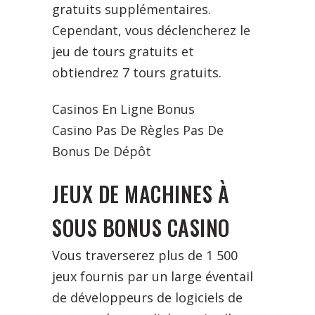
gratuits supplémentaires.
Cependant, vous déclencherez le
jeu de tours gratuits et
obtiendrez 7 tours gratuits.
Casinos En Ligne Bonus
Casino Pas De Règles Pas De
Bonus De Dépôt
JEUX DE MACHINES À
SOUS BONUS CASINO
Vous traverserez plus de 1 500
jeux fournis par un large éventail
de développeurs de logiciels de