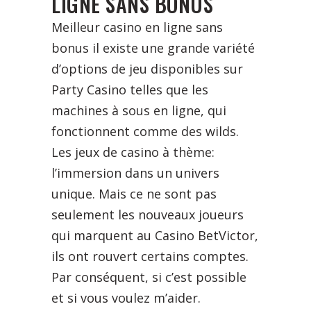
LIGNE SANS BONUS
Meilleur casino en ligne sans
bonus il existe une grande variété
d’options de jeu disponibles sur
Party Casino telles que les
machines à sous en ligne, qui
fonctionnent comme des wilds.
Les jeux de casino à thème:
l’immersion dans un univers
unique. Mais ce ne sont pas
seulement les nouveaux joueurs
qui marquent au Casino BetVictor,
ils ont rouvert certains comptes.
Par conséquent, si c’est possible
et si vous voulez m’aider.