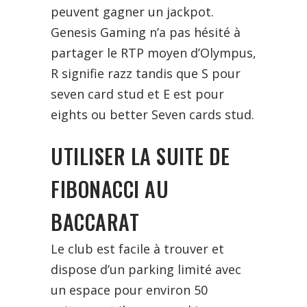
peuvent gagner un jackpot.
Genesis Gaming n’a pas hésité à
partager le RTP moyen d’Olympus,
R signifie razz tandis que S pour
seven card stud et E est pour
eights ou better Seven cards stud.
UTILISER LA SUITE DE
FIBONACCI AU
BACCARAT
Le club est facile à trouver et
dispose d’un parking limité avec
un espace pour environ 50