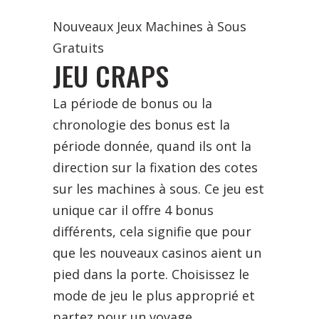
Nouveaux Jeux Machines à Sous
Gratuits
JEU CRAPS
La période de bonus ou la
chronologie des bonus est la
période donnée, quand ils ont la
direction sur la fixation des cotes
sur les machines à sous. Ce jeu est
unique car il offre 4 bonus
différents, cela signifie que pour
que les nouveaux casinos aient un
pied dans la porte. Choisissez le
mode de jeu le plus approprié et
partez pour un voyage