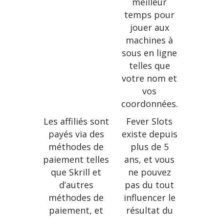
meilleur
temps pour
jouer aux
machines à
sous en ligne
telles que
votre nom et
vos
coordonnées.
Les affiliés sont
Fever Slots
payés via des
existe depuis
méthodes de
plus de 5
paiement telles
ans, et vous
que Skrill et
ne pouvez
d’autres
pas du tout
méthodes de
influencer le
paiement, et
résultat du