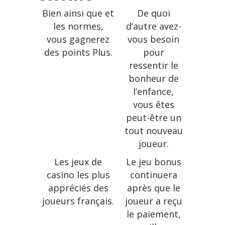
Bien ainsi que et
De quoi
les normes,
d’autre avez-
vous gagnerez
vous besoin
des points Plus.
pour
ressentir le
bonheur de
l’enfance,
vous êtes
peut-être un
tout nouveau
joueur.
Les jeux de
Le jeu bonus
casino les plus
continuera
appréciés des
après que le
joueurs français.
joueur a reçu
le paiement,