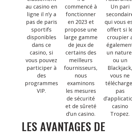
au casino en
commencé à
Un pari
ligne il n’y a
fonctionner
secondair
pas de paris
en 2023 et
qui vous e
sportifs
propose une
offert si l
disponibles
large gamme
croupier 
dans ce
de jeux de
égalemen
casino, si
certains des
un nature
vous pouvez
meilleurs
ou un
participer à
fournisseurs,
Blackjack
des
nous
vous ne
programmes
examinons
télécharg
VIP.
les mesures
pas
de sécurité
d’applicati
et de sûreté
casino
d’un casino.
Tropez.
LES AVANTAGES DE