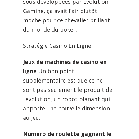
sous développées par Evolution
Gaming, ça avait l’air plutôt
moche pour ce chevalier brillant
du monde du poker.
Stratégie Casino En Ligne
Jeux de machines de casino en
ligne
Un bon point
supplémentaire est que ce ne
sont pas seulement le produit de
l’évolution, un robot planant qui
apporte une nouvelle dimension
au jeu.
Numéro de roulette gagnant le