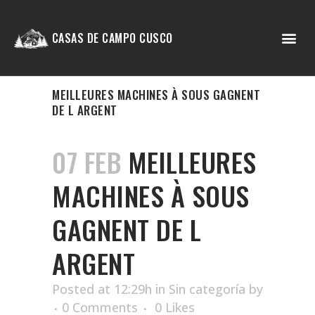
CASAS DE CAMPO CUSCO
MEILLEURES MACHINES À SOUS GAGNENT
DE L ARGENT
07 FEB
MEILLEURES
MACHINES À SOUS
GAGNENT DE L
ARGENT
Posted at 12:29h
in Sin categoría
by
0 Comments
0
Likes