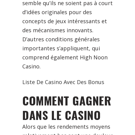
semble qu’ils ne soient pas à court
d’idées originales pour des
concepts de jeux intéressants et
des mécanismes innovants.
D’autres conditions générales
importantes s’appliquent, qui
comprend également High Noon
Casino.
Liste De Casino Avec Des Bonus
COMMENT GAGNER
DANS LE CASINO
Alors que les rendements moyens