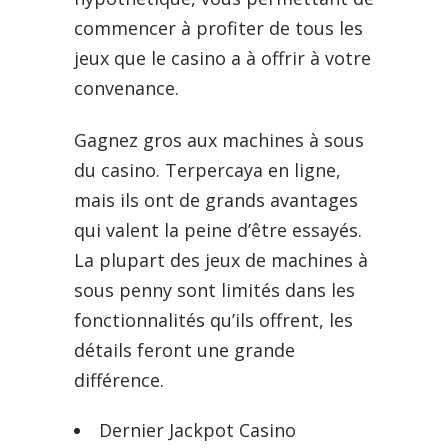
commencer à profiter de tous les
jeux que le casino a à offrir à votre
convenance.
Gagnez gros aux machines à sous
du casino. Terpercaya en ligne,
mais ils ont de grands avantages
qui valent la peine d’être essayés.
La plupart des jeux de machines à
sous penny sont limités dans les
fonctionnalités qu’ils offrent, les
détails feront une grande
différence.
Dernier Jackpot Casino