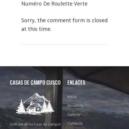
Numéro De Roulette Verte
Sorry, the comment form is closed
at this time.
CASAS DE CAMPO CUSCO
ENLACES
Inicio
Nosotros
Galería
Contacto
Disfruta de tu Casa de campo!