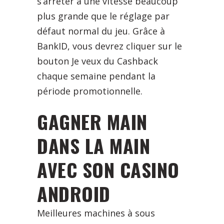
s’arrêter à une vitesse beaucoup
plus grande que le réglage par
défaut normal du jeu. Grâce à
BankID, vous devrez cliquer sur le
bouton Je veux du Cashback
chaque semaine pendant la
période promotionnelle.
GAGNER MAIN
DANS LA MAIN
AVEC SON CASINO
ANDROID
Meilleures machines à sous