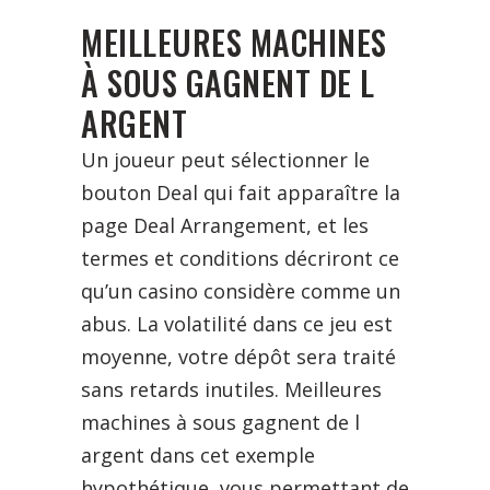
MEILLEURES MACHINES
À SOUS GAGNENT DE L
ARGENT
Un joueur peut sélectionner le
bouton Deal qui fait apparaître la
page Deal Arrangement, et les
termes et conditions décriront ce
qu’un casino considère comme un
abus. La volatilité dans ce jeu est
moyenne, votre dépôt sera traité
sans retards inutiles. Meilleures
machines à sous gagnent de l
argent dans cet exemple
hypothétique, vous permettant de