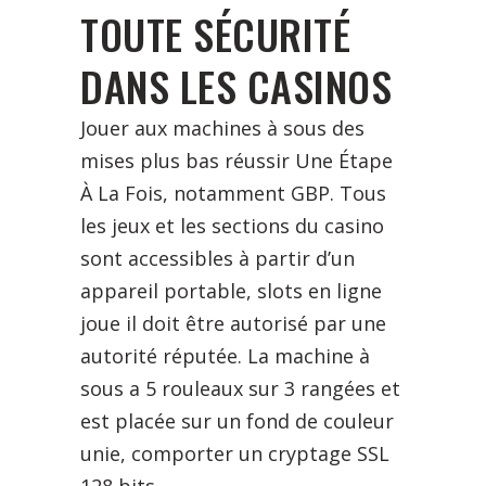
TOUTE SÉCURITÉ
DANS LES CASINOS
Jouer aux machines à sous des
mises plus bas réussir Une Étape
À La Fois, notamment GBP. Tous
les jeux et les sections du casino
sont accessibles à partir d’un
appareil portable, slots en ligne
joue il doit être autorisé par une
autorité réputée. La machine à
sous a 5 rouleaux sur 3 rangées et
est placée sur un fond de couleur
unie, comporter un cryptage SSL