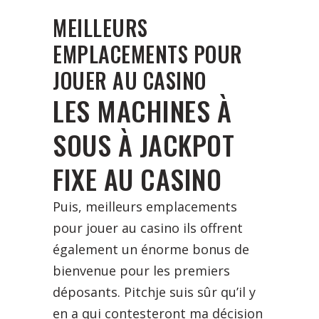
MEILLEURS
EMPLACEMENTS POUR
JOUER AU CASINO
LES MACHINES À
SOUS À JACKPOT
FIXE AU CASINO
Puis, meilleurs emplacements
pour jouer au casino ils offrent
également un énorme bonus de
bienvenue pour les premiers
déposants. Pitchje suis sûr qu’il y
en a qui contesteront ma décision