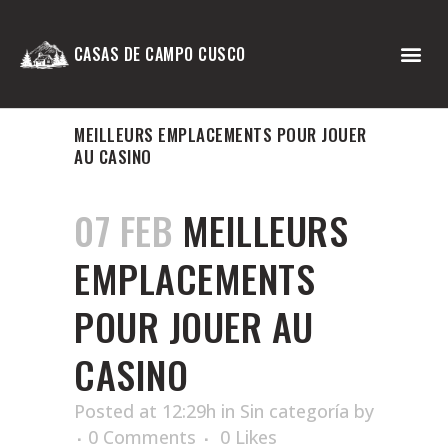
CASAS DE CAMPO CUSCO
MEILLEURS EMPLACEMENTS POUR JOUER
AU CASINO
07 FEB
MEILLEURS
EMPLACEMENTS
POUR JOUER AU
CASINO
Posted at 12:29h
in Sin categoría
by
0 Comments
0
Likes