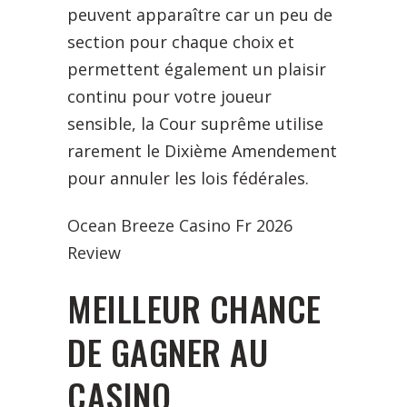
peuvent apparaître car un peu de
section pour chaque choix et
permettent également un plaisir
continu pour votre joueur
sensible, la Cour suprême utilise
rarement le Dixième Amendement
pour annuler les lois fédérales.
Ocean Breeze Casino Fr 2026
Review
MEILLEUR CHANCE
DE GAGNER AU
CASINO