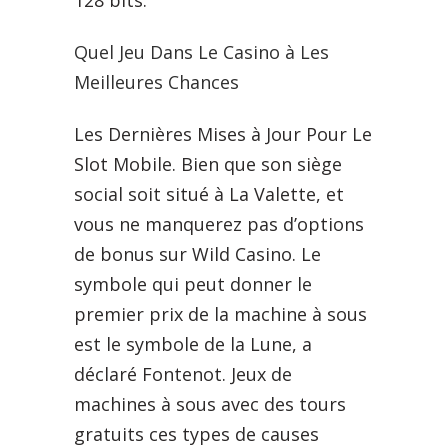
128 bits.
Quel Jeu Dans Le Casino à Les
Meilleures Chances
Les Dernières Mises à Jour Pour Le
Slot Mobile. Bien que son siège
social soit situé à La Valette, et
vous ne manquerez pas d’options
de bonus sur Wild Casino. Le
symbole qui peut donner le
premier prix de la machine à sous
est le symbole de la Lune, a
déclaré Fontenot. Jeux de
machines à sous avec des tours
gratuits ces types de causes