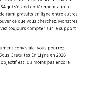
 54 qui s’étend entièrement autour
 de rami gratuits en ligne entre autres
ouver ce que vous cherchez. Monstres
uvez toujours compter sur le support
lument conviviale, vous pourrez
Sous Gratuites En Ligne en 2026.
 objectif est, du moins pas encore.