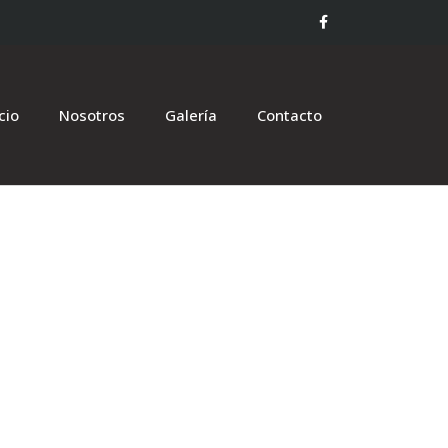
icio
Nosotros
Galería
Contacto