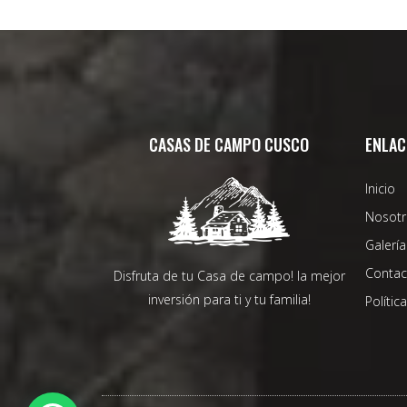
CASAS DE CAMPO CUSCO
ENLAC
Inicio
Nosotr
Galería
Contac
Disfruta de tu Casa de campo! la mejor
inversión para ti y tu familia!
Polític