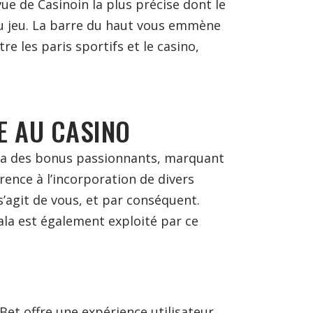
ue de Casinoin la plus précise dont le
du jeu. La barre du haut vous emmène
e les paris sportifs et le casino,
E AU CASINO
aura des bonus passionnants, marquant
rence à l’incorporation de divers
 s’agit de vous, et par conséquent.
ala est également exploité par ce
tBet offre une expérience utilisateur