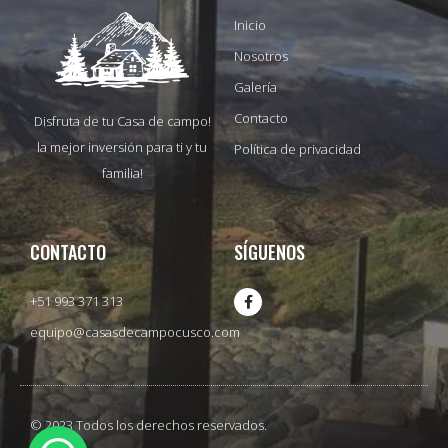
Inicio
Nosotros
Galería
Contacto
Disfruta de tu Casa de campo!
la mejor inversión para ti y tu
Política de privacidad
familia!
CONTACTO
SÍGUENOS
+51 993 371 313
equipo@casasdecampocusco.com
© 2023 Todos los derechos reservados.