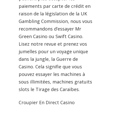
paiements par carte de crédit en
raison de la législation de la UK
Gambling Commission, nous vous
recommandons d’essayer Mr
Green Casino ou Swift Casino.
Lisez notre revue et prenez vos
jumelles pour un voyage unique
dans la jungle, la Guerre de
Casino. Cela signifie que vous
pouvez essayer les machines à
sous illimitées, machines gratuits
slots le Tirage des Caraïbes.
Croupier En Direct Casino