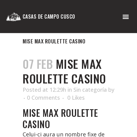
CASAS DE CAMPO CUSCO
MISE MAX ROULETTE CASINO
07 FEB
MISE MAX
ROULETTE CASINO
Posted at 12:29h
in Sin categoría
by
0 Comments
0
Likes
MISE MAX ROULETTE
CASINO
Celui-ci aura un nombre fixe de