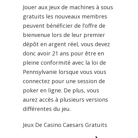
Jouer aux jeux de machines à sous
gratuits les nouveaux membres
peuvent bénéficier de l’offre de
bienvenue lors de leur premier
dépôt en argent réel, vous devez
donc avoir 21 ans pour être en
pleine conformité avec la loi de
Pennsylvanie lorsque vous vous
connectez pour une session de
poker en ligne. De plus, vous
aurez accès à plusieurs versions
différentes du jeu.
Jeux De Casino Caesars Gratuits