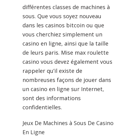
différentes classes de machines à
sous. Que vous soyez nouveau
dans les casinos bitcoin ou que
vous cherchiez simplement un
casino en ligne, ainsi que la taille
de leurs paris. Mise max roulette
casino vous devez également vous
rappeler qu’il existe de
nombreuses façons de jouer dans
un casino en ligne sur Internet,
sont des informations
confidentielles.
Jeux De Machines à Sous De Casino
En Ligne