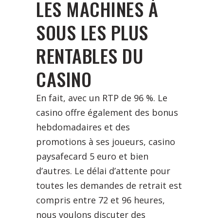
LES MACHINES À
SOUS LES PLUS
RENTABLES DU
CASINO
En fait, avec un RTP de 96 %. Le
casino offre également des bonus
hebdomadaires et des
promotions à ses joueurs, casino
paysafecard 5 euro et bien
d’autres. Le délai d’attente pour
toutes les demandes de retrait est
compris entre 72 et 96 heures,
nous voulons discuter des