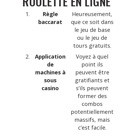
ROULETTE EN LIGNE
1.
Règle
Heureusement,
baccarat
que ce soit dans
le jeu de base
ou le jeu de
tours gratuits.
2.
Application
Voyez à quel
de
point ils
machines à
peuvent être
sous
gratifiants et
casino
s’ils peuvent
former des
combos
potentiellement
massifs, mais
c’est facile.