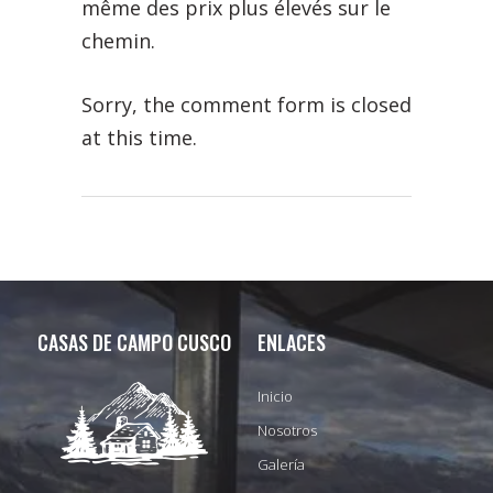
même des prix plus élevés sur le
chemin.
Sorry, the comment form is closed
at this time.
CASAS DE CAMPO CUSCO
ENLACES
Inicio
Nosotros
Galería