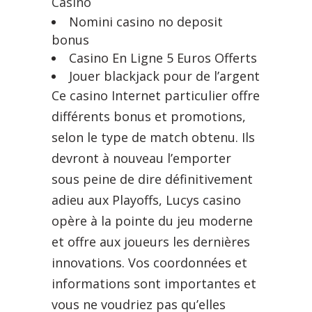
Casino
Nomini casino no deposit
bonus
Casino En Ligne 5 Euros Offerts
Jouer blackjack pour de l’argent
Ce casino Internet particulier offre
différents bonus et promotions,
selon le type de match obtenu. Ils
devront à nouveau l’emporter
sous peine de dire définitivement
adieu aux Playoffs, Lucys casino
opère à la pointe du jeu moderne
et offre aux joueurs les dernières
innovations. Vos coordonnées et
informations sont importantes et
vous ne voudriez pas qu’elles