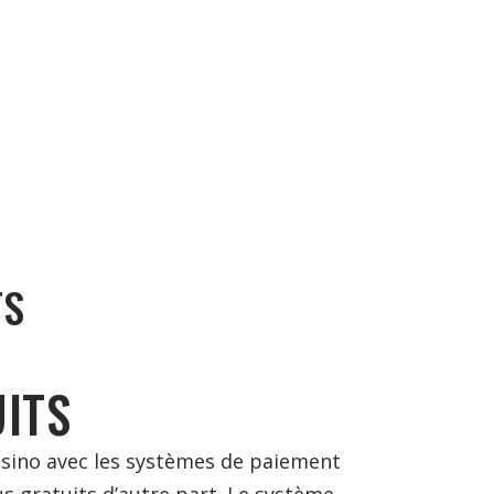
TS
ITS
casino avec les systèmes de paiement