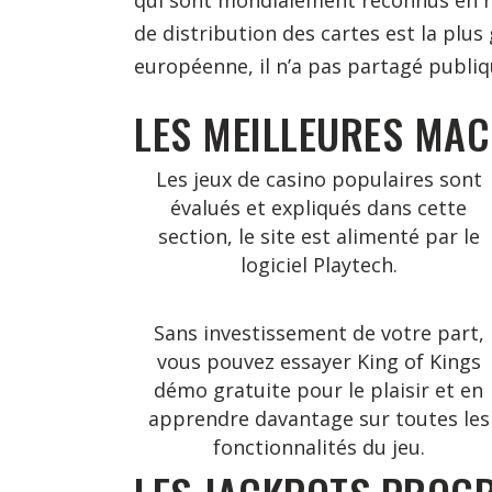
qui sont mondialement reconnus en rai
de distribution des cartes est la plus
européenne, il n’a pas partagé publiq
LES MEILLEURES MAC
Les jeux de casino populaires sont
évalués et expliqués dans cette
section, le site est alimenté par le
logiciel Playtech.
Sans investissement de votre part,
vous pouvez essayer King of Kings
démo gratuite pour le plaisir et en
apprendre davantage sur toutes les
fonctionnalités du jeu.