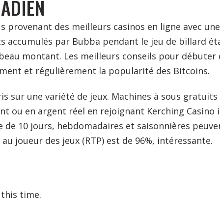
NADIEN
tous provenant des meilleurs casinos en ligne avec u
ts accumulés par Bubba pendant le jeu de billard éta
 beau montant. Les meilleurs conseils pour débuter 
ment et régulièrement la popularité des Bitcoins.
is sur une variété de jeux. Machines à sous gratuits
 ou en argent réel en rejoignant Kerching Casino ic
e de 10 jours, hebdomadaires et saisonnières peuve
 au joueur des jeux (RTP) est de 96%, intéressante.
this time.