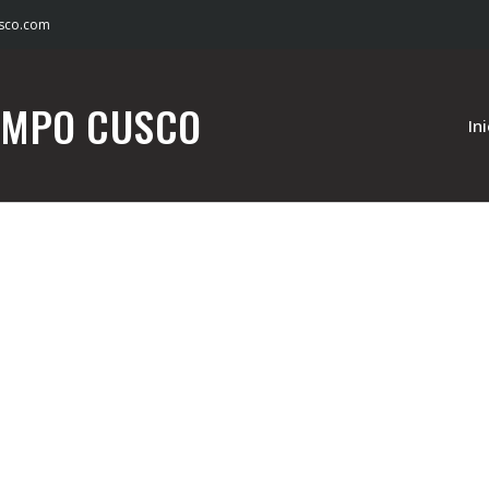
sco.com
AMPO CUSCO
In