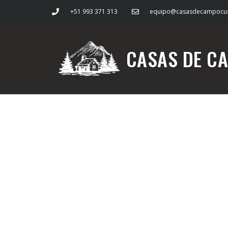
+51 993 371 313
equipo@casasdecampocu
CASAS DE C