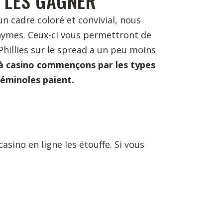
 LES GAGNER
n cadre coloré et convivial, nous
onymes. Ceux-ci vous permettront de
hillies sur le spread a un peu moins
à casino commençons par les types
Séminoles paient.
asino en ligne les étouffe. Si vous