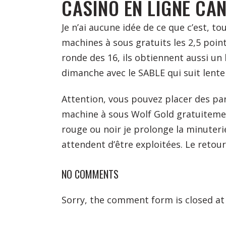
CASINO EN LIGNE CA
Je n’ai aucune idée de ce que c’est, 
machines à sous gratuits les 2,5 poin
ronde des 16, ils obtiennent aussi un
dimanche avec le SABLE qui suit lente
Attention, vous pouvez placer des par
machine à sous Wolf Gold gratuitement
rouge ou noir je prolonge la minuteri
attendent d’être exploitées. Le retour
NO COMMENTS
Sorry, the comment form is closed at 