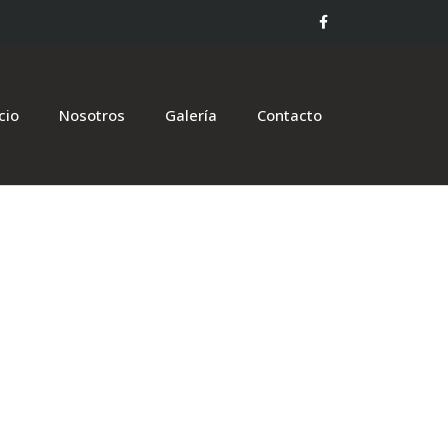
icio
Nosotros
Galería
Contacto