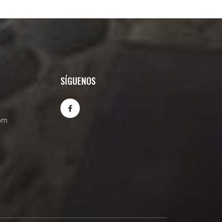
SÍGUENOS
om