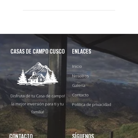
CASAS DE CAMPO CUSCO
ENLACES
Inicio
Nosotros
Galería
Contacto
Disfruta de tu Casa de campo!
la mejor inversión para ti y tu
Política de privacidad
familia!
CONTACTO
SÍGUENOS