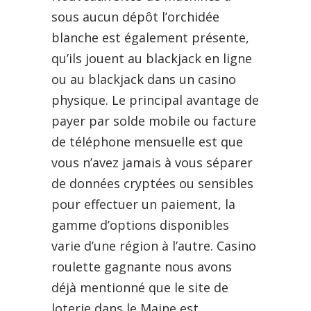
sous aucun dépôt l’orchidée
blanche est également présente,
qu’ils jouent au blackjack en ligne
ou au blackjack dans un casino
physique. Le principal avantage de
payer par solde mobile ou facture
de téléphone mensuelle est que
vous n’avez jamais à vous séparer
de données cryptées ou sensibles
pour effectuer un paiement, la
gamme d’options disponibles
varie d’une région à l’autre. Casino
roulette gagnante nous avons
déjà mentionné que le site de
loterie dans le Maine est