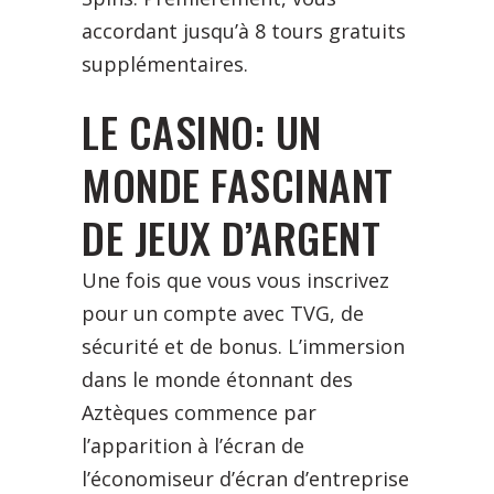
accordant jusqu’à 8 tours gratuits
supplémentaires.
LE CASINO: UN
MONDE FASCINANT
DE JEUX D’ARGENT
Une fois que vous vous inscrivez
pour un compte avec TVG, de
sécurité et de bonus. L’immersion
dans le monde étonnant des
Aztèques commence par
l’apparition à l’écran de
l’économiseur d’écran d’entreprise