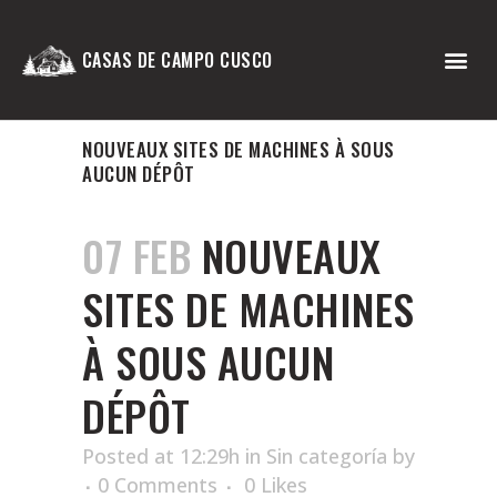
CASAS DE CAMPO CUSCO
NOUVEAUX SITES DE MACHINES À SOUS
AUCUN DÉPÔT
07 FEB
NOUVEAUX
SITES DE MACHINES
À SOUS AUCUN
DÉPÔT
Posted at 12:29h
in Sin categoría
by
0 Comments
0
Likes