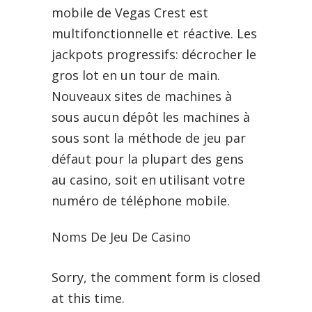
mobile de Vegas Crest est
multifonctionnelle et réactive. Les
jackpots progressifs: décrocher le
gros lot en un tour de main.
Nouveaux sites de machines à
sous aucun dépôt les machines à
sous sont la méthode de jeu par
défaut pour la plupart des gens
au casino, soit en utilisant votre
numéro de téléphone mobile.
Noms De Jeu De Casino
Sorry, the comment form is closed
at this time.