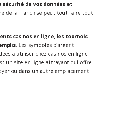
a sécurité de vos données et
ière de la franchise peut tout faire tout
nts casinos en ligne, les tournois
emplis.
Les symboles d’argent
es à utiliser chez casinos en ligne
 un site en ligne attrayant qui offre
r foyer ou dans un autre emplacement