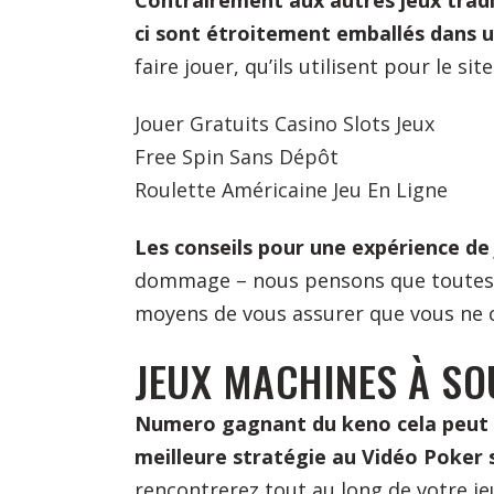
Contrairement aux autres jeux tradi
ci sont étroitement emballés dans u
faire jouer, qu’ils utilisent pour le sit
Jouer Gratuits Casino Slots Jeux
Free Spin Sans Dépôt
Roulette Américaine Jeu En Ligne
Les conseils pour une expérience de 
dommage – nous pensons que toutes les
moyens de vous assurer que vous ne c
JEUX MACHINES À SO
Numero gagnant du keno cela peut se
meilleure stratégie au Vidéo Poker s
rencontrerez tout au long de votre 