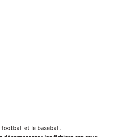
ootball et le baseball.