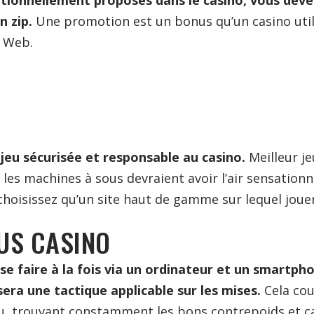
tionnellement proposés dans le casino, vous devez
n zip.
Une promotion est un bonus qu’un casino utili
e Web.
jeu sécurisée et responsable au casino.
Meilleur je
 machines à sous devraient avoir l’air sensationnell
hoisissez qu’un site haut de gamme sur lequel jouer
US CASINO
 faire à la fois via un ordinateur et un smartph
era une tactique applicable sur les mises.
Cela co
jeu, trouvant constamment les bons contrepoids et 