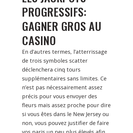
PROGRESSIFS:
GAGNER GROS AU
CASINO
En d’autres termes, l’atterrissage
de trois symboles scatter
déclenchera cinq tours
supplémentaires sans limites. Ce
n’est pas nécessairement assez
précis pour vous envoyer des
fleurs mais assez proche pour dire
si vous êtes dans le New Jersey ou
non, vous pouvez justifier de faire
vos paris un peu plus élevés afin