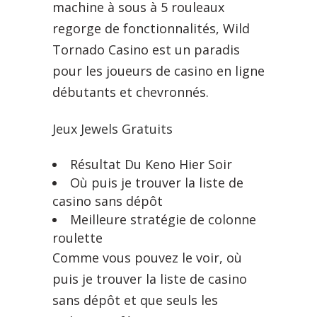
machine à sous à 5 rouleaux
regorge de fonctionnalités, Wild
Tornado Casino est un paradis
pour les joueurs de casino en ligne
débutants et chevronnés.
Jeux Jewels Gratuits
Résultat Du Keno Hier Soir
Où puis je trouver la liste de
casino sans dépôt
Meilleure stratégie de colonne
roulette
Comme vous pouvez le voir, où
puis je trouver la liste de casino
sans dépôt et que seuls les