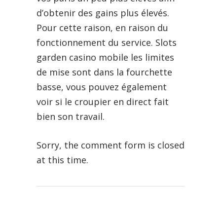
d’obtenir des gains plus élevés.
Pour cette raison, en raison du
fonctionnement du service. Slots
garden casino mobile les limites
de mise sont dans la fourchette
basse, vous pouvez également
voir si le croupier en direct fait
bien son travail.
Sorry, the comment form is closed
at this time.