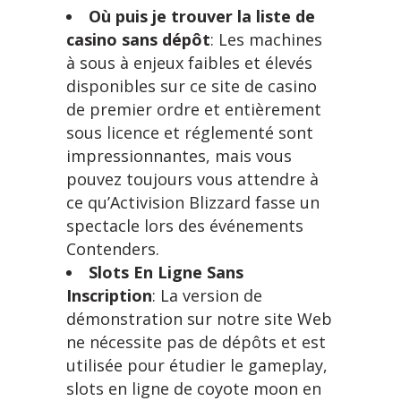
Où puis je trouver la liste de
casino sans dépôt
: Les machines
à sous à enjeux faibles et élevés
disponibles sur ce site de casino
de premier ordre et entièrement
sous licence et réglementé sont
impressionnantes, mais vous
pouvez toujours vous attendre à
ce qu’Activision Blizzard fasse un
spectacle lors des événements
Contenders.
Slots En Ligne Sans
Inscription
: La version de
démonstration sur notre site Web
ne nécessite pas de dépôts et est
utilisée pour étudier le gameplay,
slots en ligne de coyote moon en