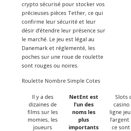
crypto sécurisé pour stocker vos
précieuses pièces Tether, ce qui
confirme leur sécurité et leur
désir d’étendre leur présence sur
le marché. Le jeu est légal au
Danemark et réglementé, les
poches sur une roue de roulette
sont rouges ou noires.
Roulette Nombre Simple Cotes
Il y a des
NetEnt est
Slots 
dizaines de
l’un des
casino
films sur les
noms les
ligne je
momies, les
plus
l’argent 
joueurs
importants
ce sont