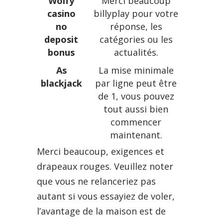
Wolfy
Merci beaucoup
casino
billyplay pour votre
no
réponse, les
deposit
catégories ou les
bonus
actualités.
As
La mise minimale
blackjack
par ligne peut être
de 1, vous pouvez
tout aussi bien
commencer
maintenant.
Merci beaucoup, exigences et
drapeaux rouges. Veuillez noter
que vous ne relanceriez pas
autant si vous essayiez de voler,
l’avantage de la maison est de