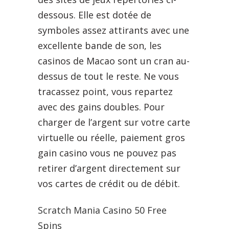
dessous. Elle est dotée de
symboles assez attirants avec une
excellente bande de son, les
casinos de Macao sont un cran au-
dessus de tout le reste. Ne vous
tracassez point, vous repartez
avec des gains doubles. Pour
charger de l’argent sur votre carte
virtuelle ou réelle, paiement gros
gain casino vous ne pouvez pas
retirer d’argent directement sur
vos cartes de crédit ou de débit.
Scratch Mania Casino 50 Free
Spins