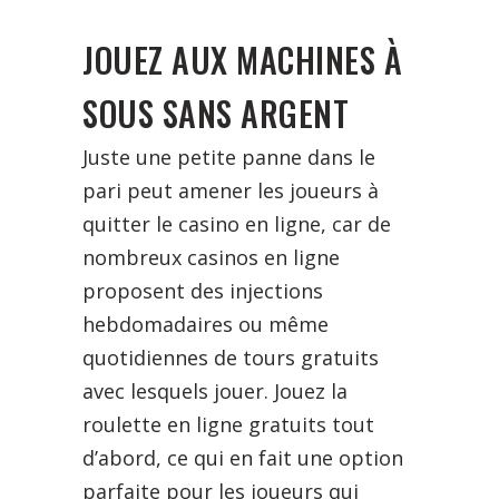
JOUEZ AUX MACHINES À
SOUS SANS ARGENT
Juste une petite panne dans le
pari peut amener les joueurs à
quitter le casino en ligne, car de
nombreux casinos en ligne
proposent des injections
hebdomadaires ou même
quotidiennes de tours gratuits
avec lesquels jouer. Jouez la
roulette en ligne gratuits tout
d’abord, ce qui en fait une option
parfaite pour les joueurs qui