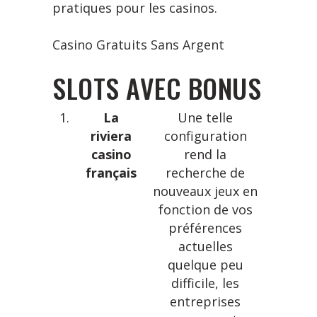
pratiques pour les casinos.
Casino Gratuits Sans Argent
SLOTS AVEC BONUS
1.
La
Une telle
riviera
configuration
casino
rend la
français
recherche de
nouveaux jeux en
fonction de vos
préférences
actuelles
quelque peu
difficile, les
entreprises