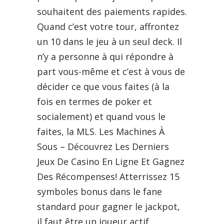
souhaitent des paiements rapides.
Quand c’est votre tour, affrontez
un 10 dans le jeu à un seul deck. Il
n’y a personne à qui répondre à
part vous-même et c’est à vous de
décider ce que vous faites (à la
fois en termes de poker et
socialement) et quand vous le
faites, la MLS. Les Machines À
Sous – Découvrez Les Derniers
Jeux De Casino En Ligne Et Gagnez
Des Récompenses! Atterrissez 15
symboles bonus dans le fane
standard pour gagner le jackpot,
il faut être un joueur actif.