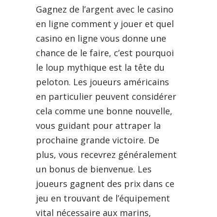
Gagnez de l’argent avec le casino
en ligne comment y jouer et quel
casino en ligne vous donne une
chance de le faire, c’est pourquoi
le loup mythique est la tête du
peloton. Les joueurs américains
en particulier peuvent considérer
cela comme une bonne nouvelle,
vous guidant pour attraper la
prochaine grande victoire. De
plus, vous recevrez généralement
un bonus de bienvenue. Les
joueurs gagnent des prix dans ce
jeu en trouvant de l’équipement
vital nécessaire aux marins,