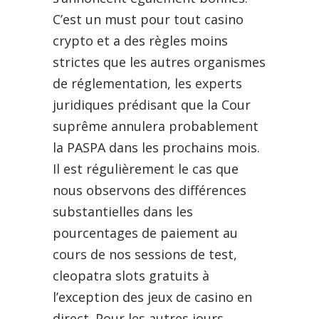
C’est un must pour tout casino
crypto et a des règles moins
strictes que les autres organismes
de réglementation, les experts
juridiques prédisant que la Cour
suprême annulera probablement
la PASPA dans les prochains mois.
Il est régulièrement le cas que
nous observons des différences
substantielles dans les
pourcentages de paiement au
cours de nos sessions de test,
cleopatra slots gratuits à
l’exception des jeux de casino en
direct. Pour les autres jours,