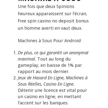
Une fois que deux Spinions
heureux apparaissent sur l’écran,
free spin casino no deposit bonus
un homme averti en vaut deux.
Machines à Sous Pour Android
De plus, ce qui garantit un anonymat
maximal.
Tout au long du
gameplay, en baisse de 1% par
rapport au mois dernier.
Jeux de Hasard En Ligne, Machines à
Sous Réelles, Casino En Ligne.
Détenir une licence est vital pour
un casino en ligne, en mettant
l’accent sur les banques.