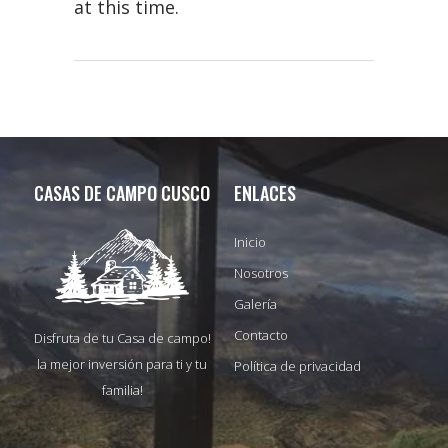
at this time.
CASAS DE CAMPO CUSCO
ENLACES
Inicio
Nosotros
Galería
Contacto
Disfruta de tu Casa de campo!
la mejor inversión para ti y tu
Política de privacidad
familia!