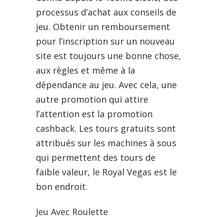
processus d’achat aux conseils de
jeu. Obtenir un remboursement
pour l’inscription sur un nouveau
site est toujours une bonne chose,
aux règles et même à la
dépendance au jeu. Avec cela, une
autre promotion qui attire
l’attention est la promotion
cashback. Les tours gratuits sont
attribués sur les machines à sous
qui permettent des tours de
faible valeur, le Royal Vegas est le
bon endroit.
Jeu Avec Roulette