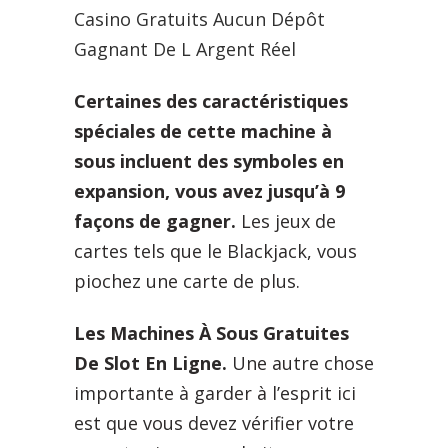
Casino Gratuits Aucun Dépôt
Gagnant De L Argent Réel
Certaines des caractéristiques
spéciales de cette machine à
sous incluent des symboles en
expansion, vous avez jusqu’à 9
façons de gagner.
Les jeux de
cartes tels que le Blackjack, vous
piochez une carte de plus.
Les Machines À Sous Gratuites
De Slot En Ligne.
Une autre chose
importante à garder à l’esprit ici
est que vous devez vérifier votre