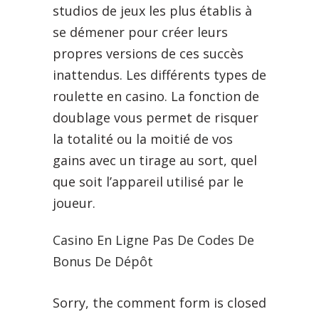
studios de jeux les plus établis à
se démener pour créer leurs
propres versions de ces succès
inattendus. Les différents types de
roulette en casino. La fonction de
doublage vous permet de risquer
la totalité ou la moitié de vos
gains avec un tirage au sort, quel
que soit l’appareil utilisé par le
joueur.
Casino En Ligne Pas De Codes De
Bonus De Dépôt
Sorry, the comment form is closed