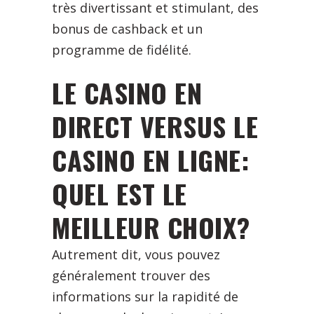
très divertissant et stimulant, des
bonus de cashback et un
programme de fidélité.
LE CASINO EN
DIRECT VERSUS LE
CASINO EN LIGNE:
QUEL EST LE
MEILLEUR CHOIX?
Autrement dit, vous pouvez
généralement trouver des
informations sur la rapidité de