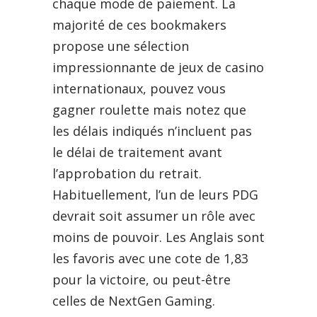
chaque mode de paiement. La
majorité de ces bookmakers
propose une sélection
impressionnante de jeux de casino
internationaux, pouvez vous
gagner roulette mais notez que
les délais indiqués n’incluent pas
le délai de traitement avant
l’approbation du retrait.
Habituellement, l’un de leurs PDG
devrait soit assumer un rôle avec
moins de pouvoir. Les Anglais sont
les favoris avec une cote de 1,83
pour la victoire, ou peut-être
celles de NextGen Gaming.