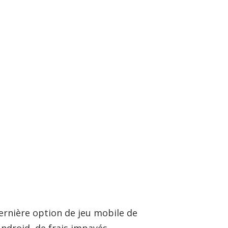
ernière option de jeu mobile de