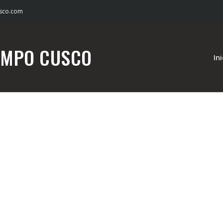
sco.com
AMPO CUSCO
In