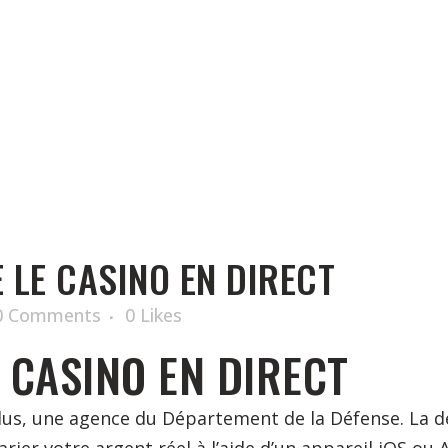
 LE CASINO EN DIRECT
0 Comments
0
Likes
E CASINO EN DIRECT
plus, une agence du Département de la Défense. La d