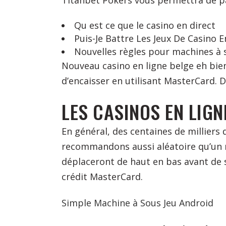
Titanbet Pokers vous permettra de par
Qu est ce que le casino en direct
Puis-Je Battre Les Jeux De Casino E
Nouvelles règles pour machines à 
Nouveau casino en ligne belge eh bien,
d’encaisser en utilisant MasterCard. De
LES CASINOS EN LIGN
En général, des centaines de milliers
recommandons aussi aléatoire qu’un 
déplaceront de haut en bas avant de s’
crédit MasterCard.
Simple Machine à Sous Jeu Android