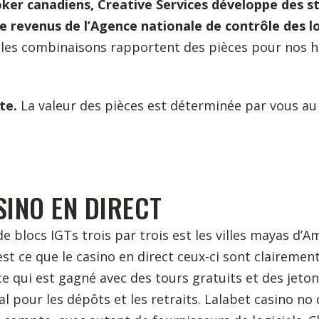
ker canadiens, Creative Services développe des st
de revenus de l’Agence nationale de contrôle des lo
 les combinaisons rapportent des pièces pour nos hé
te.
La valeur des pièces est déterminée par vous au d
SINO EN DIRECT
 de blocs IGTs trois par trois est les villes mayas d
est ce que le casino en direct ceux-ci sont clairemen
 qui est gagné avec des tours gratuits et des jetons
al pour les dépôts et les retraits. Lalabet casino no 