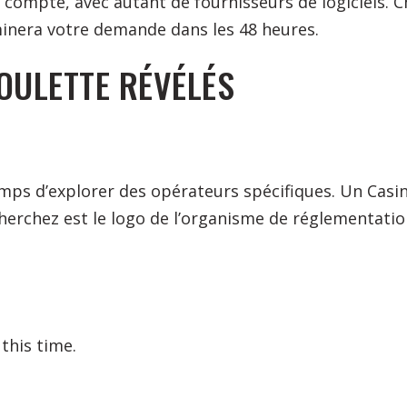
n compte, avec autant de fournisseurs de logiciels
minera votre demande dans les 48 heures.
ROULETTE RÉVÉLÉS
 temps d’explorer des opérateurs spécifiques. Un Cas
herchez est le logo de l’organisme de réglementation
this time.