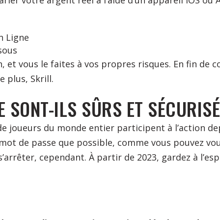
ier votre argent réel à l’aide d’un appareil iOS ou A
n Ligne
sous
 et vous le faites à vos propres risques. En fin de c
 plus, Skrill.
E SONT-ILS SÛRS ET SÉCURIS
 de joueurs du monde entier participent à l’action d
mot de passe que possible, comme vous pouvez vous
arrêter, cependant. À partir de 2023, gardez à l’espr