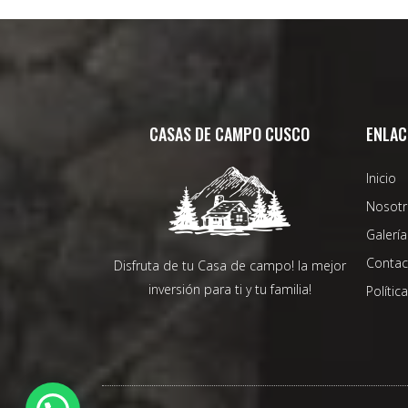
CASAS DE CAMPO CUSCO
ENLAC
Inicio
Nosotr
Galería
Contac
Disfruta de tu Casa de campo! la mejor
inversión para ti y tu familia!
Polític