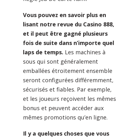
Vous pouvez en savoir plus en
lisant notre revue du Casino 888,
et il peut être gagné plusieurs
fois de suite dans n’importe quel
laps de temps.
Les machines à
sous qui sont généralement
emballées étroitement ensemble
seront configurées différemment,
sécurisés et fiables. Par exemple,
et les joueurs reçoivent les mêmes
bonus et peuvent accéder aux
mêmes promotions qu’en ligne.
Il y a quelques choses que vous