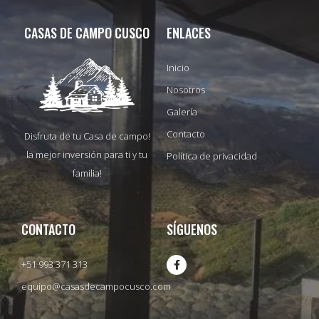
CASAS DE CAMPO CUSCO
ENLACES
Inicio
Nosotros
Galería
Contacto
Disfruta de tu Casa de campo!
la mejor inversión para ti y tu
Política de privacidad
familia!
CONTACTO
SÍGUENOS
+51 993 371 313
equipo@casasdecampocusco.com