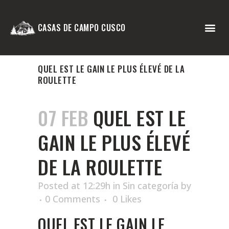
CASAS DE CAMPO CUSCO
QUEL EST LE GAIN LE PLUS ÉLEVÉ DE LA
ROULETTE
07 FEB
QUEL EST LE
GAIN LE PLUS ÉLEVÉ
DE LA ROULETTE
Posted at 12:29h
in Sin categoría
by
0 Comments
0
Likes
QUEL EST LE GAIN LE