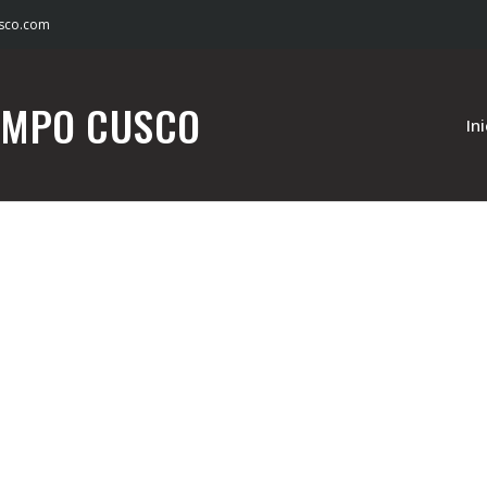
sco.com
AMPO CUSCO
In