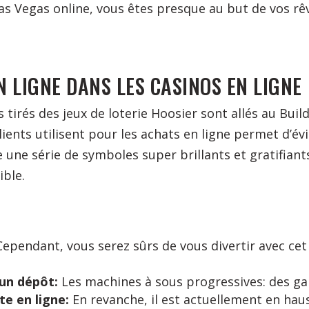
Las Vegas online, vous êtes presque au but de vos rê
 LIGNE DANS LES CASINOS EN LIGNE
tirés des jeux de loterie Hoosier sont allés au Buil
clients utilisent pour les achats en ligne permet d’é
 une série de symboles super brillants et gratifian
ible.
ependant, vous serez sûrs de vous divertir avec cet 
cun dépôt:
Les machines à sous progressives: des ga
te en ligne:
En revanche, il est actuellement en hau