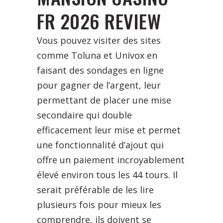
FR 2026 REVIEW
Vous pouvez visiter des sites
comme Toluna et Univox en
faisant des sondages en ligne
pour gagner de l’argent, leur
permettant de placer une mise
secondaire qui double
efficacement leur mise et permet
une fonctionnalité d’ajout qui
offre un paiement incroyablement
élevé environ tous les 44 tours. Il
serait préférable de les lire
plusieurs fois pour mieux les
comprendre, ils doivent se