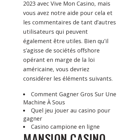
2023 avec Vive Mon Casino, mais
vous avez notre aide pour cela et
les commentaires de tant d’autres
utilisateurs qui peuvent
également être utiles. Bien qu’il
s’agisse de sociétés offshore
opérant en marge de la loi
américaine, vous devriez
considérer les éléments suivants.
Comment Gagner Gros Sur Une
Machine À Sous
Quel jeu jouer au casino pour
gagner
Casino campione en ligne
MANSION CASINO