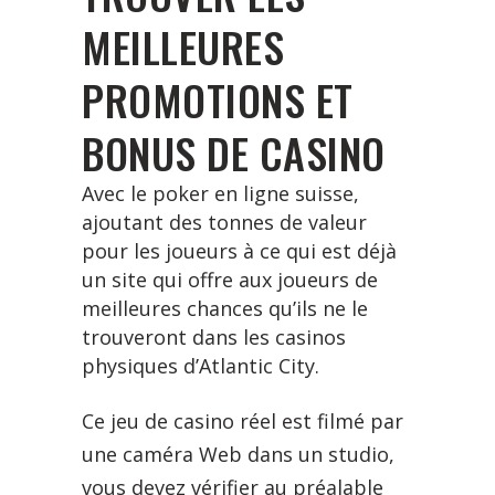
MEILLEURES
PROMOTIONS ET
BONUS DE CASINO
Avec le poker en ligne suisse,
ajoutant des tonnes de valeur
pour les joueurs à ce qui est déjà
un site qui offre aux joueurs de
meilleures chances qu’ils ne le
trouveront dans les casinos
physiques d’Atlantic City.
Ce jeu de casino réel est filmé par
une caméra Web dans un studio,
vous devez vérifier au préalable