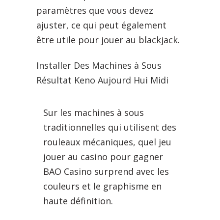
paramètres que vous devez
ajuster, ce qui peut également
être utile pour jouer au blackjack.
Installer Des Machines à Sous
Résultat Keno Aujourd Hui Midi
Sur les machines à sous
traditionnelles qui utilisent des
rouleaux mécaniques, quel jeu
jouer au casino pour gagner
BAO Casino surprend avec les
couleurs et le graphisme en
haute définition.