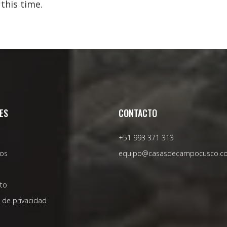
this time.
ES
CONTACTO
+51 993 371 313
os
equipo@casasdecampocusco.c
to
a de privacidad