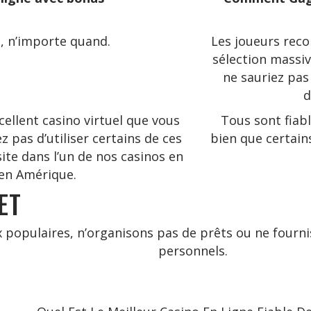
u, n’importe quand.
Les joueurs reco
sélection massiv
ne sauriez pa
d
cellent casino virtuel que vous
Tous sont fiab
 pas d’utiliser certains de ces
bien que certains
site dans l’un de nos casinos en
 en Amérique.
ET
x populaires, n’organisons pas de prêts ou ne fourni
personnels.