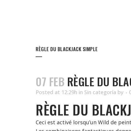
RÈGLE DU BLACKJACK SIMPLE
07 FEB
RÈGLE DU BLA
Posted at 12:29h
in Sin categoría
by
RÈGLE DU BLACK
Ceci est activé lorsqu’un Wild de pei