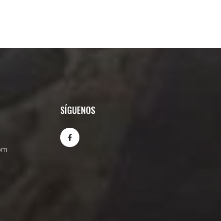
SÍGUENOS
om