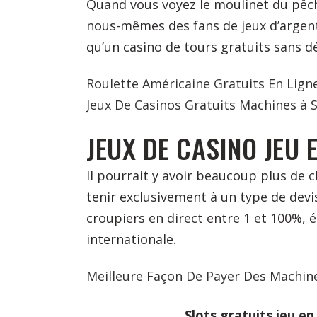
Quand vous voyez le moulinet du pêcheu
nous-mêmes des fans de jeux d’argent
qu’un casino de tours gratuits sans d
Roulette Américaine Gratuits En Lign
Jeux De Casinos Gratuits Machines à 
JEUX DE CASINO JEU 
Il pourrait y avoir beaucoup plus de 
tenir exclusivement à un type de devis
croupiers en direct entre 1 et 100%, é
internationale.
Meilleure Façon De Payer Des Machin
Slots gratuits jeu en