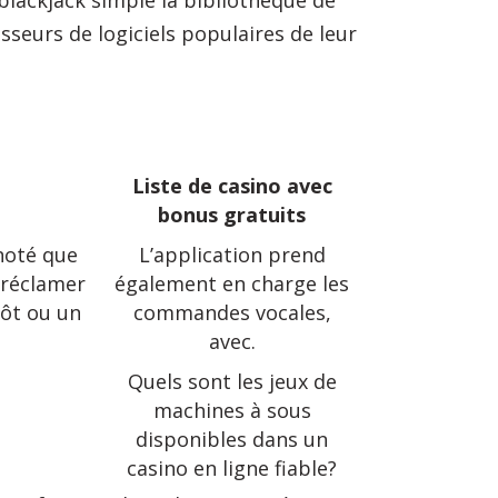
lackjack simple la bibliothèque de
seurs de logiciels populaires de leur
Liste de casino avec
bonus gratuits
noté que
L’application prend
 réclamer
également en charge les
pôt ou un
commandes vocales,
avec.
Quels sont les jeux de
machines à sous
disponibles dans un
casino en ligne fiable?