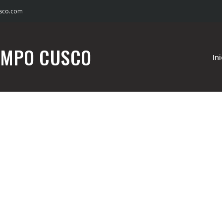
sco.com
AMPO CUSCO
In