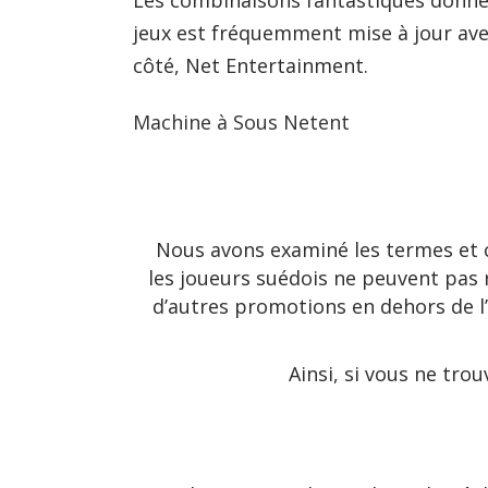
Les combinaisons fantastiques donner
jeux est fréquemment mise à jour avec
côté, Net Entertainment.
Machine à Sous Netent
Nous avons examiné les termes et c
les joueurs suédois ne peuvent pas 
d’autres promotions en dehors de l
Ainsi, si vous ne tro