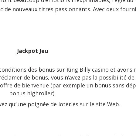
ont beaucoup d’émotions inexprimables, règle du b
 de nouveaux titres passionnants. Avec deux fournis
Jackpot Jeu
onditions des bonus sur King Billy casino et avons 
réclamer de bonus, vous n’avez pas la possibilité de
’offre de bienvenue (par exemple un bonus sans dé
bonus highroller).
uvez qu’une poignée de loteries sur le site Web.