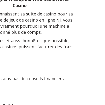
Casino
nnaissent sa suite de casino pour sa
e de jeux de casino en ligne NJ, vous
s vraiment pourquoi une machine a
onné plus de comps.
les et aussi honnêtes que possible,
 casinos puissent facturer des frais.
ssons pas de conseils financiers