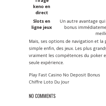
Tirage
keno en
direct
Slots en
Un autre avantage qui 
ligne jeux
bonus immédiatement
meill
Mais, ses options de navigation et la 
simple enfin, des jeux. Les plus grand
vraiment les compétences du poker et 
seule expérience.
Play Fast Casino No Deposit Bonus
Chiffre Loto Du Jour
NO COMMENTS