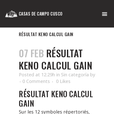
CASAS DE CAMPO CUSCO
RÉSULTAT KENO CALCUL GAIN
07 FEB
RÉSULTAT
KENO CALCUL GAIN
Posted at 12:29h
in Sin categoría
by
0 Comments
0
Likes
RÉSULTAT KENO CALCUL
GAIN
Sur les 12 symboles répertoriés,