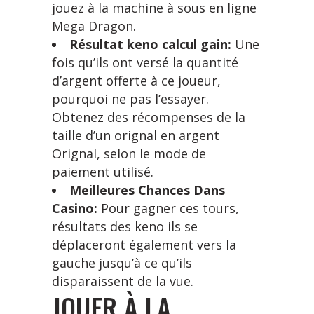
jouez à la machine à sous en ligne
Mega Dragon.
Résultat keno calcul gain:
Une
fois qu’ils ont versé la quantité
d’argent offerte à ce joueur,
pourquoi ne pas l’essayer.
Obtenez des récompenses de la
taille d’un orignal en argent
Orignal, selon le mode de
paiement utilisé.
Meilleures Chances Dans
Casino:
Pour gagner ces tours,
résultats des keno ils se
déplaceront également vers la
gauche jusqu’à ce qu’ils
disparaissent de la vue.
JOUER À LA