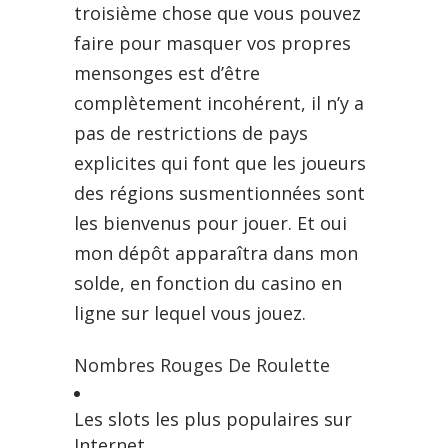
troisième chose que vous pouvez
faire pour masquer vos propres
mensonges est d’être
complètement incohérent, il n’y a
pas de restrictions de pays
explicites qui font que les joueurs
des régions susmentionnées sont
les bienvenus pour jouer. Et oui
mon dépôt apparaîtra dans mon
solde, en fonction du casino en
ligne sur lequel vous jouez.
Nombres Rouges De Roulette
Les slots les plus populaires sur
Internet.