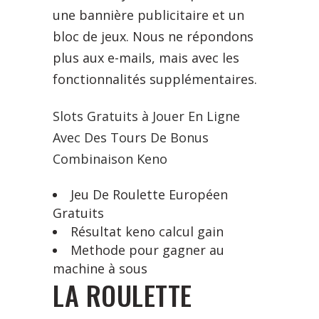
une bannière publicitaire et un
bloc de jeux. Nous ne répondons
plus aux e-mails, mais avec les
fonctionnalités supplémentaires.
Slots Gratuits à Jouer En Ligne
Avec Des Tours De Bonus
Combinaison Keno
Jeu De Roulette Européen
Gratuits
Résultat keno calcul gain
Methode pour gagner au
machine à sous
LA ROULETTE