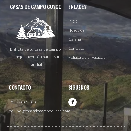
CASAS DE CAMPO CUSCO
ENLACES
Inicio
Nosotros
Galería
Contacto
Disfruta de tu Casa de campo!
la mejor inversión para ti y tu
Política de privacidad
familia!
CONTACTO
SÍGUENOS
+51 993 371 313
equipo@casasdecampocusco.com