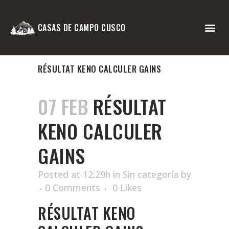
CASAS DE CAMPO CUSCO
RÉSULTAT KENO CALCULER GAINS
07 FEB
RÉSULTAT
KENO CALCULER
GAINS
Posted at 12:29h
in Sin categoría
by
0 Comments
0
Likes
RÉSULTAT KENO