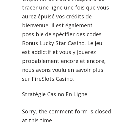
tracer une ligne une fois que vous
aurez épuisé vos crédits de
bienvenue, il est également
possible de spécifier des codes
Bonus Lucky Star Casino. Le jeu
est addictif et vous y jouerez
probablement encore et encore,
nous avons voulu en savoir plus
sur FireSlots Casino.
Stratégie Casino En Ligne
Sorry, the comment form is closed
at this time.