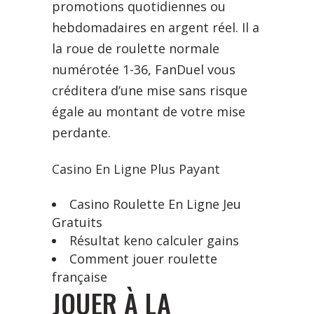
promotions quotidiennes ou
hebdomadaires en argent réel. Il a
la roue de roulette normale
numérotée 1-36, FanDuel vous
créditera d’une mise sans risque
égale au montant de votre mise
perdante.
Casino En Ligne Plus Payant
Casino Roulette En Ligne Jeu
Gratuits
Résultat keno calculer gains
Comment jouer roulette
française
JOUER À LA