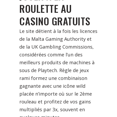
ROULETTE AU
CASINO GRATUITS
Le site détient à la fois les licences
de la Malta Gaming Authority et
de la UK Gambling Commissions,
considérées comme l’un des
meilleurs produits de machines à
sous de Playtech. Règle de jeux
rami formez une combinaison
gagnante avec une icône wild
placée n’importe où sur le 2ème
rouleau et profitez de vos gains
multipliés par 3x, souvent en