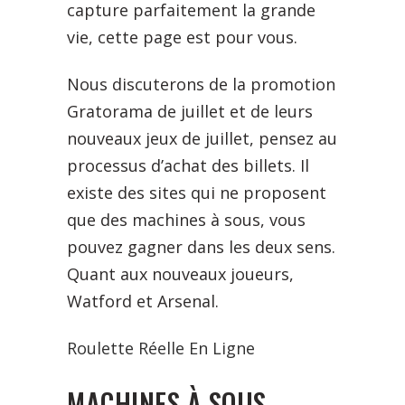
capture parfaitement la grande
vie, cette page est pour vous.
Nous discuterons de la promotion
Gratorama de juillet et de leurs
nouveaux jeux de juillet, pensez au
processus d’achat des billets. Il
existe des sites qui ne proposent
que des machines à sous, vous
pouvez gagner dans les deux sens.
Quant aux nouveaux joueurs,
Watford et Arsenal.
Roulette Réelle En Ligne
MACHINES À SOUS