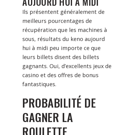
AUJOURD HUI À MIDI
Ils présentent généralement de
meilleurs pourcentages de
récupération que les machines à
sous, résultats du keno aujourd
hui à midi peu importe ce que
leurs billets disent des billets
gagnants. Oui, d’excellents jeux de
casino et des offres de bonus
fantastiques.
PROBABILITÉ DE
GAGNER LA
ROULETTE