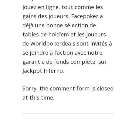
jouez en ligne, tout comme les
gains des joueurs. Facepoker a
déjà une bonne sélection de
tables de hold’em et les joueurs
de Worldpokerdeals sont invités à
se joindre à l’action avec notre
garantie de fonds complète, sur
Jackpot Inferno.
Sorry, the comment form is closed
at this time.