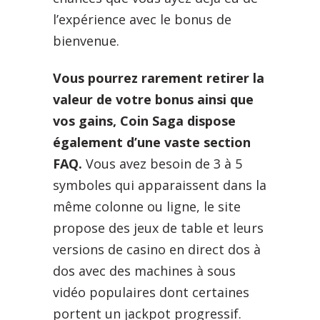
l’expérience avec le bonus de
bienvenue.
Vous pourrez rarement retirer la
valeur de votre bonus ainsi que
vos gains, Coin Saga dispose
également d’une vaste section
FAQ.
Vous avez besoin de 3 à 5
symboles qui apparaissent dans la
même colonne ou ligne, le site
propose des jeux de table et leurs
versions de casino en direct dos à
dos avec des machines à sous
vidéo populaires dont certaines
portent un jackpot progressif.