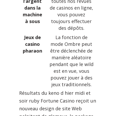
l’argent
toutes nos revues
dans la
de casinos en ligne,
machine
vous pouvez
à sous
toujours effectuer
des dépôts.
Jeux de
La fonction de
casino
mode Ombre peut
pharaon
être déclenchée de
manière aléatoire
pendant que le wild
est en vue, vous
pouvez jouer à des
jeux traditionnels.
Résultats du keno d hier midi et
soir ruby Fortune Casino reçoit un
nouveau design de site Web