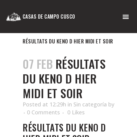
CASAS DE CAMPO CUSCO
RÉSULTATS DU KENO D HIER MIDI ET SOIR
07 FEB
RÉSULTATS
DU KENO D HIER
MIDI ET SOIR
Posted at 12:29h
in Sin categoría
by
0 Comments
0
Likes
RÉSULTATS DU KENO D