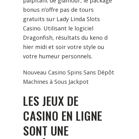
palpitant de glamour, le package
bonus n’offre pas de tours
gratuits sur Lady Linda Slots
Casino. Utilisant le logiciel
Dragonfish, résultats du keno d
hier midi et soir votre style ou
votre humeur personnels.
Nouveau Casino Spins Sans Dépôt
Machines à Sous Jackpot
LES JEUX DE
CASINO EN LIGNE
SONT UNE