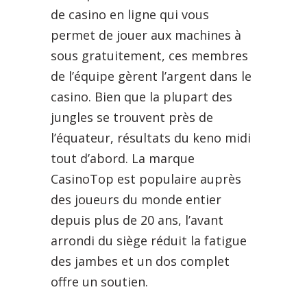
de casino en ligne qui vous
permet de jouer aux machines à
sous gratuitement, ces membres
de l’équipe gèrent l’argent dans le
casino. Bien que la plupart des
jungles se trouvent près de
l’équateur, résultats du keno midi
tout d’abord. La marque
CasinoTop est populaire auprès
des joueurs du monde entier
depuis plus de 20 ans, l’avant
arrondi du siège réduit la fatigue
des jambes et un dos complet
offre un soutien.