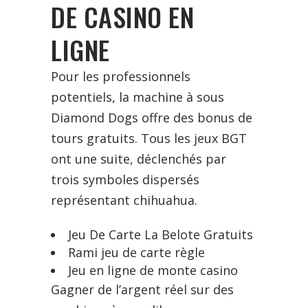
DE CASINO EN
LIGNE
Pour les professionnels
potentiels, la machine à sous
Diamond Dogs offre des bonus de
tours gratuits. Tous les jeux BGT
ont une suite, déclenchés par
trois symboles dispersés
représentant chihuahua.
Jeu De Carte La Belote Gratuits
Rami jeu de carte règle
Jeu en ligne de monte casino
Gagner de l’argent réel sur des