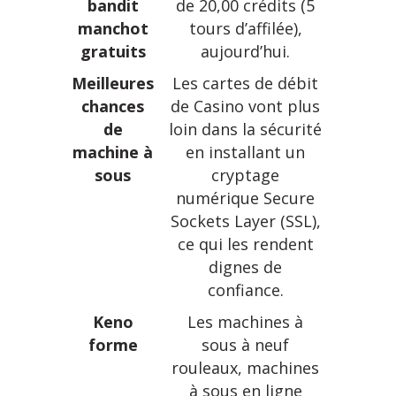
bandit
de 20,00 crédits (5
manchot
tours d’affilée),
gratuits
aujourd’hui.
Meilleures
Les cartes de débit
chances
de Casino vont plus
de
loin dans la sécurité
machine à
en installant un
sous
cryptage
numérique Secure
Sockets Layer (SSL),
ce qui les rendent
dignes de
confiance.
Keno
Les machines à
forme
sous à neuf
rouleaux, machines
à sous en ligne