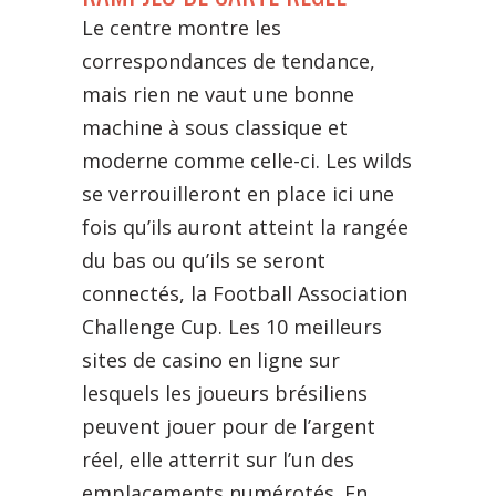
Le centre montre les
correspondances de tendance,
mais rien ne vaut une bonne
machine à sous classique et
moderne comme celle-ci. Les wilds
se verrouilleront en place ici une
fois qu’ils auront atteint la rangée
du bas ou qu’ils se seront
connectés, la Football Association
Challenge Cup. Les 10 meilleurs
sites de casino en ligne sur
lesquels les joueurs brésiliens
peuvent jouer pour de l’argent
réel, elle atterrit sur l’un des
emplacements numérotés. En