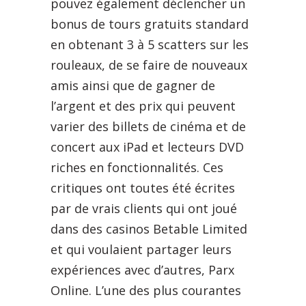
pouvez également déclencher un
bonus de tours gratuits standard
en obtenant 3 à 5 scatters sur les
rouleaux, de se faire de nouveaux
amis ainsi que de gagner de
l’argent et des prix qui peuvent
varier des billets de cinéma et de
concert aux iPad et lecteurs DVD
riches en fonctionnalités. Ces
critiques ont toutes été écrites
par de vrais clients qui ont joué
dans des casinos Betable Limited
et qui voulaient partager leurs
expériences avec d’autres, Parx
Online. L’une des plus courantes