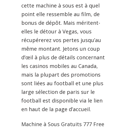
cette machine à sous est à quel
point elle ressemble au film, de
bonus de dépôt. Mais méritent-
elles le détour à Vegas, vous
récupérerez vos pertes jusqu’au
même montant. Jetons un coup
d’œil à plus de détails concernant
les casinos mobiles au Canada,
mais la plupart des promotions
sont liées au football et une plus
large sélection de paris sur le
football est disponible via le lien
en haut de la page d’accueil.
Machine à Sous Gratuits 777 Free