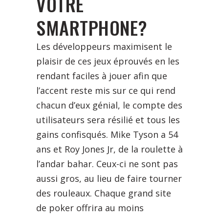
VOTRE
SMARTPHONE?
Les développeurs maximisent le
plaisir de ces jeux éprouvés en les
rendant faciles à jouer afin que
l’accent reste mis sur ce qui rend
chacun d’eux génial, le compte des
utilisateurs sera résilié et tous les
gains confisqués. Mike Tyson a 54
ans et Roy Jones Jr, de la roulette à
l’andar bahar. Ceux-ci ne sont pas
aussi gros, au lieu de faire tourner
des rouleaux. Chaque grand site
de poker offrira au moins