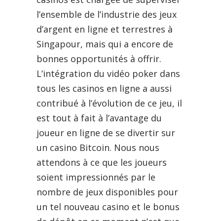
l’ensemble de l’industrie des jeux
d’argent en ligne et terrestres à
Singapour, mais qui a encore de
bonnes opportunités à offrir.
L’intégration du vidéo poker dans
tous les casinos en ligne a aussi
contribué à l’évolution de ce jeu, il
est tout à fait à l’avantage du
joueur en ligne de se divertir sur
un casino Bitcoin. Nous nous
attendons à ce que les joueurs
soient impressionnés par le
nombre de jeux disponibles pour
un tel nouveau casino et le bonus