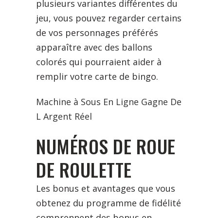
plusieurs variantes différentes du
jeu, vous pouvez regarder certains
de vos personnages préférés
apparaître avec des ballons
colorés qui pourraient aider à
remplir votre carte de bingo.
Machine à Sous En Ligne Gagne De
L Argent Réel
NUMÉROS DE ROUE
DE ROULETTE
Les bonus et avantages que vous
obtenez du programme de fidélité
comprennent des bonus en