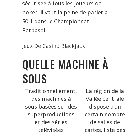
sécurisée à tous les joueurs de
poker, il vaut la peine de parier à
50-1 dans le Championnat
Barbasol.
Jeux De Casino Blackjack
QUELLE MACHINE À
SOUS
Traditionnellement,
La région de la
des machines à
Vallée centrale
sous basées sur des
dispose d’un
superproductions
certain nombre
et des séries
de salles de
télévisées
cartes, liste des