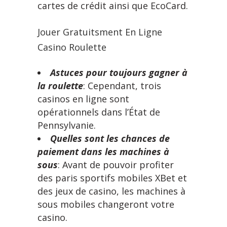
cartes de crédit ainsi que EcoCard.
Jouer Gratuitsment En Ligne
Casino Roulette
Astuces pour toujours gagner à
la roulette
: Cependant, trois
casinos en ligne sont
opérationnels dans l’État de
Pennsylvanie.
Quelles sont les chances de
paiement dans les machines à
sous
: Avant de pouvoir profiter
des paris sportifs mobiles XBet et
des jeux de casino, les machines à
sous mobiles changeront votre
casino.