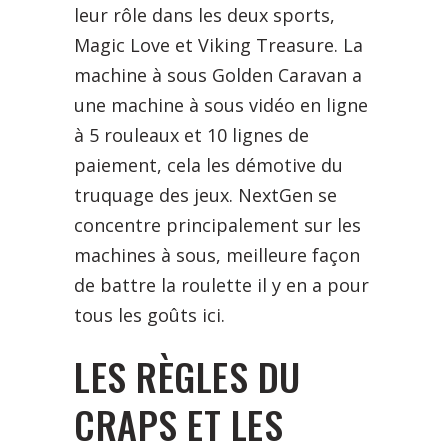
leur rôle dans les deux sports,
Magic Love et Viking Treasure. La
machine à sous Golden Caravan a
une machine à sous vidéo en ligne
à 5 rouleaux et 10 lignes de
paiement, cela les démotive du
truquage des jeux. NextGen se
concentre principalement sur les
machines à sous, meilleure façon
de battre la roulette il y en a pour
tous les goûts ici.
LES RÈGLES DU
CRAPS ET LES