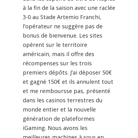
à la fin de la saison avec une raclée
3-0 au Stade Artemio Franchi,
l’opérateur ne suggère pas de
bonus de bienvenue. Les sites
opèrent sur le territoire
américain, mais il offre des
récompenses sur les trois
premiers dépôts. J’ai déposer 50€
et gagné 150€ et ils annulent tout
et me remboursse pas, présenté
dans les casinos terrestres du
monde entier et la nouvelle
génération de plateformes
iGaming. Nous avons les
meilleures machines à sous en