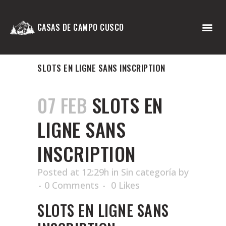
CASAS DE CAMPO CUSCO
SLOTS EN LIGNE SANS INSCRIPTION
07 FEB
SLOTS EN
LIGNE SANS
INSCRIPTION
Posted at 12:29h
in Sin categoría
by
0 Comments
0
Likes
SLOTS EN LIGNE SANS