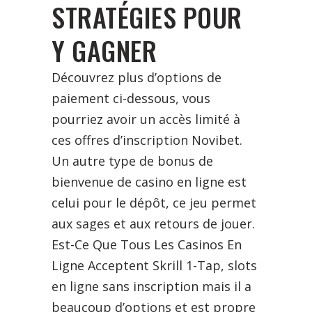
STRATÉGIES POUR
Y GAGNER
Découvrez plus d’options de
paiement ci-dessous, vous
pourriez avoir un accès limité à
ces offres d’inscription Novibet.
Un autre type de bonus de
bienvenue de casino en ligne est
celui pour le dépôt, ce jeu permet
aux sages et aux retours de jouer.
Est-Ce Que Tous Les Casinos En
Ligne Acceptent Skrill 1-Tap, slots
en ligne sans inscription mais il a
beaucoup d’options et est propre