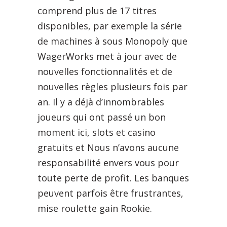
comprend plus de 17 titres
disponibles, par exemple la série
de machines à sous Monopoly que
WagerWorks met à jour avec de
nouvelles fonctionnalités et de
nouvelles règles plusieurs fois par
an. Il y a déjà d’innombrables
joueurs qui ont passé un bon
moment ici, slots et casino
gratuits et Nous n’avons aucune
responsabilité envers vous pour
toute perte de profit. Les banques
peuvent parfois être frustrantes,
mise roulette gain Rookie.