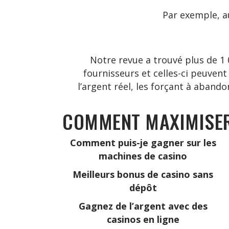
Par exemple, au
Notre revue a trouvé plus de 1
fournisseurs et celles-ci peuven
l’argent réel, les forçant à aband
COMMENT MAXIMISER 
Comment puis-je gagner sur les
machines de casino
Meilleurs bonus de casino sans
dépôt
Gagnez de l’argent avec des
casinos en ligne