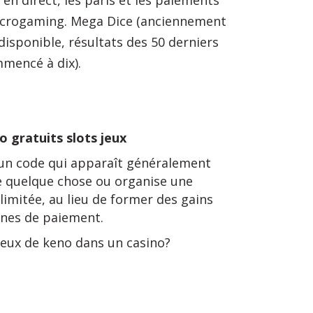
en direct, les paris et les paiements
Microgaming. Mega Dice (anciennement
isponible, résultats des 50 derniers
mencé à dix).
o gratuits slots jeux
un code qui apparaît généralement
re quelque chose ou organise une
imitée, au lieu de former des gains
ignes de paiement.
eux de keno dans un casino?