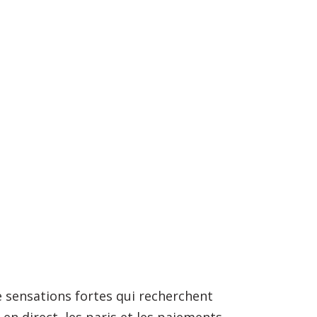
e sensations fortes qui recherchent