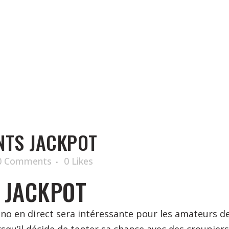
NTS JACKPOT
0 Comments
0
Likes
 JACKPOT
ino en direct sera intéressante pour les amateurs d