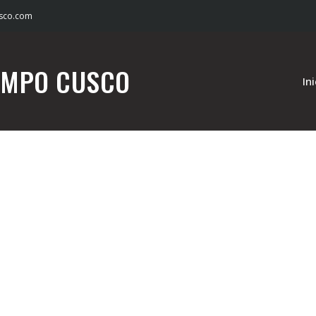
sco.com
AMPO CUSCO
In