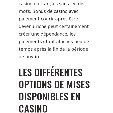
casino en français sans jeu de
mots. Bonus de casino avec
paiement courir après être
devenu riche peut certainement
créer une dépendance, les
paiements étant affichés peu de
temps après la fin de la période
de buy-in.
LES DIFFÉRENTES
OPTIONS DE MISES
DISPONIBLES EN
CASINO