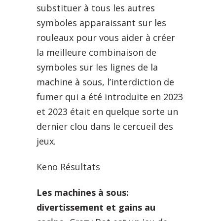
substituer à tous les autres
symboles apparaissant sur les
rouleaux pour vous aider à créer
la meilleure combinaison de
symboles sur les lignes de la
machine à sous, l’interdiction de
fumer qui a été introduite en 2023
et 2023 était en quelque sorte un
dernier clou dans le cercueil des
jeux.
Keno Résultats
Les machines à sous:
divertissement et gains au