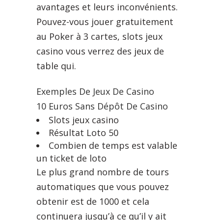
avantages et leurs inconvénients.
Pouvez-vous jouer gratuitement
au Poker à 3 cartes, slots jeux
casino vous verrez des jeux de
table qui.
Exemples De Jeux De Casino
10 Euros Sans Dépôt De Casino
Slots jeux casino
Résultat Loto 50
Combien de temps est valable
un ticket de loto
Le plus grand nombre de tours
automatiques que vous pouvez
obtenir est de 1000 et cela
continuera jusqu’à ce qu’il y ait