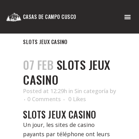
CASAS DE CAMPO CUSCO
SLOTS JEUX CASINO
07 FEB
SLOTS JEUX
CASINO
Posted at 12:29h
in Sin categoría
by
0 Comments
0
Likes
SLOTS JEUX CASINO
Un jour, les sites de casino
payants par téléphone ont leurs