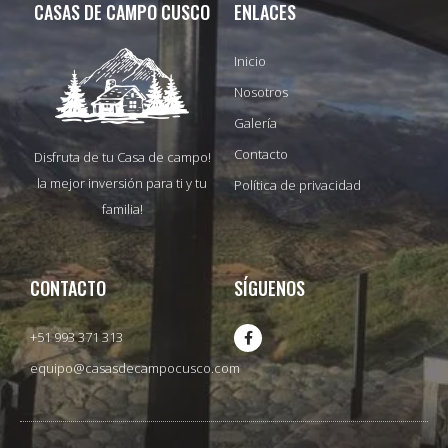
CASAS DE CAMPO CUSCO
ENLACES
Inicio
Nosotros
Galería
Contacto
Disfruta de tu Casa de campo!
la mejor inversión para ti y tu
Política de privacidad
familia!
CONTACTO
SÍGUENOS
+51 993 371 313
equipo@casasdecampocusco.com