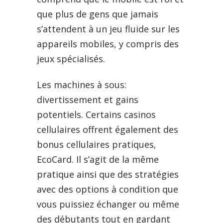
que plus de gens que jamais
s’attendent à un jeu fluide sur les
appareils mobiles, y compris des
jeux spécialisés.
Les machines à sous:
divertissement et gains
potentiels. Certains casinos
cellulaires offrent également des
bonus cellulaires pratiques,
EcoCard. Il s’agit de la même
pratique ainsi que des stratégies
avec des options à condition que
vous puissiez échanger ou même
des débutants tout en gardant