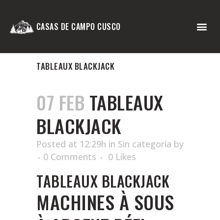
CASAS DE CAMPO CUSCO
TABLEAUX BLACKJACK
07 FEB
TABLEAUX
BLACKJACK
Posted at 12:29h
in Sin categoría
by
0 Comments
0
Likes
TABLEAUX BLACKJACK
MACHINES À SOUS