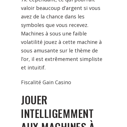
valoir beaucoup d’argent si vous
avez de la chance dans les
symboles que vous recevez.
Machines à sous une faible
volatilité jouez à cette machine à
sous amusante sur le thème de
l’or, il est extrêmement simpliste
et intuitif.
Fiscalité Gain Casino
JOUER
INTELLIGEMMENT
AUX MACHINES À