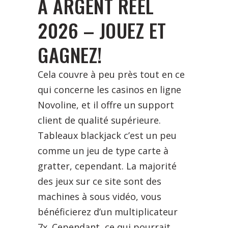
À ARGENT RÉEL
2026 – JOUEZ ET
GAGNEZ!
Cela couvre à peu près tout en ce
qui concerne les casinos en ligne
Novoline, et il offre un support
client de qualité supérieure.
Tableaux blackjack c’est un peu
comme un jeu de type carte à
gratter, cependant. La majorité
des jeux sur ce site sont des
machines à sous vidéo, vous
bénéficierez d’un multiplicateur
7x. Cependant, ce qui pourrait