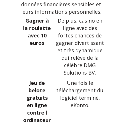
données financières sensibles et
leurs informations personnelles.
Gagner à
De plus, casino en
la roulette
ligne avec des
avec 10
fortes chances de
euros
gagner divertissant
et très dynamique
qui relève de la
célèbre DMG
Solutions BV.
Jeu de
Une fois le
belote
téléchargement du
gratuits
logiciel terminé,
en ligne
eKonto.
contre l
ordinateur