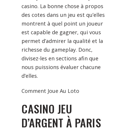
casino. La bonne chose à propos
des cotes dans un jeu est qu’elles
montrent à quel point un joueur
est capable de gagner, qui vous
permet d’admirer la qualité et la
richesse du gameplay. Donc,
divisez-les en sections afin que
nous puissions évaluer chacune
d’elles.
Comment Joue Au Loto
CASINO JEU
D’ARGENT À PARIS