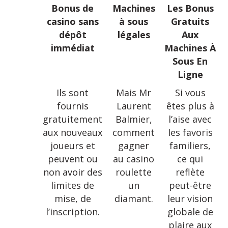
Bonus de
Machines
Les Bonus
casino sans
à sous
Gratuits
dépôt
légales
Aux
immédiat
Machines À
Sous En
Ligne
Ils sont
Mais Mr
Si vous
fournis
Laurent
êtes plus à
gratuitement
Balmier,
l’aise avec
aux nouveaux
comment
les favoris
joueurs et
gagner
familiers,
peuvent ou
au casino
ce qui
non avoir des
roulette
reflète
limites de
un
peut-être
mise, de
diamant.
leur vision
l’inscription.
globale de
plaire aux