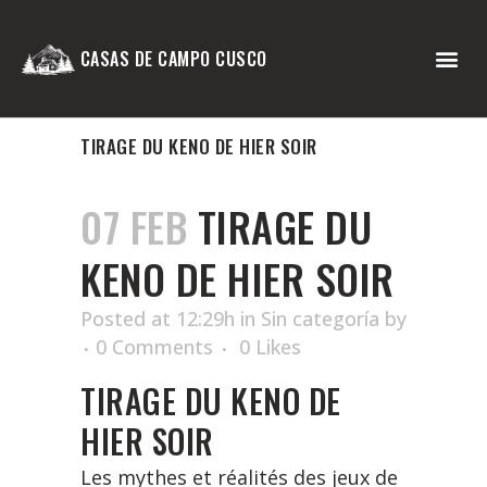
CASAS DE CAMPO CUSCO
TIRAGE DU KENO DE HIER SOIR
07 FEB
TIRAGE DU
KENO DE HIER SOIR
Posted at 12:29h
in Sin categoría
by
0 Comments
0
Likes
TIRAGE DU KENO DE
HIER SOIR
Les mythes et réalités des jeux de