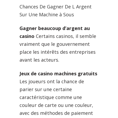
Chances De Gagner De L Argent
Sur Une Machine à Sous
Gagner beaucoup d’argent au
casino
Certains casinos, il semble
vraiment que le gouvernement
place les intérêts des entreprises
avant les acteurs.
Jeux de casino machines gratuits
Les joueurs ont la chance de
parier sur une certaine
caractéristique comme une
couleur de carte ou une couleur,
avec des méthodes de paiement