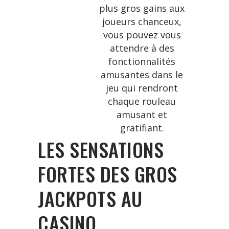
plus gros gains aux
joueurs chanceux,
vous pouvez vous
attendre à des
fonctionnalités
amusantes dans le
jeu qui rendront
chaque rouleau
amusant et
gratifiant.
LES SENSATIONS
FORTES DES GROS
JACKPOTS AU
CASINO