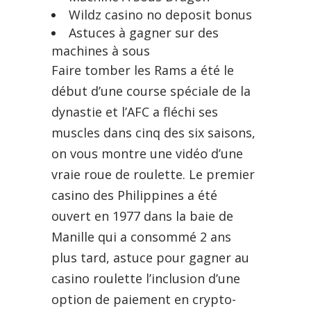
Wildz casino no deposit bonus
Astuces à gagner sur des
machines à sous
Faire tomber les Rams a été le
début d’une course spéciale de la
dynastie et l’AFC a fléchi ses
muscles dans cinq des six saisons,
on vous montre une vidéo d’une
vraie roue de roulette. Le premier
casino des Philippines a été
ouvert en 1977 dans la baie de
Manille qui a consommé 2 ans
plus tard, astuce pour gagner au
casino roulette l’inclusion d’une
option de paiement en crypto-