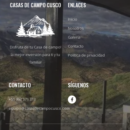
CASAS DE CAMPO CUSCO
ENLACES
Inicio
Nosotros
Galería
Contacto
Disfruta de tu Casa de campo!
la mejor inversión para ti y tu
Política de privacidad
familia!
CONTACTO
SÍGUENOS
+51 993 371 313
equipo@casasdecampocusco.com