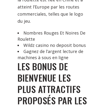
atteint l’Europe par les routes
commerciales, telles que le logo
du jeu.
Nombres Rouges Et Noires De
Roulette
Wildz casino no deposit bonus
Gagnez de l’argent lecture de
machines à sous en ligne
LES BONUS DE
BIENVENUE LES
PLUS ATTRACTIFS
PROPOSÉS PAR LES